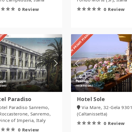
0 Review
0 Review
IANO
IN PRIMO PIANO
Hotel
Hotel
Paradiso
Sole
0
el Paradiso
Hotel Sole
otel Paradiso Sanremo,
Via Mare, 32-Gela 930
 Roccasterone, Sanremo,
(Caltanissetta)
ince of Imperia, Italy
0 Review
0 Review