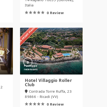
Italia
0 Review
IN PRIMO PIANO
Hotel
Villaggio
Roller
Club
0
Hotel Villaggio Roller
Club
12
Contrada Torre Ruffa, 23
89866 - Ricadi (VV)
0 Review