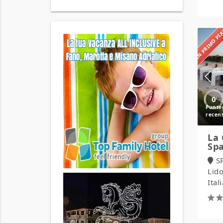
IN PRIMO P
0
La 
Sp
S
Lido
Ital