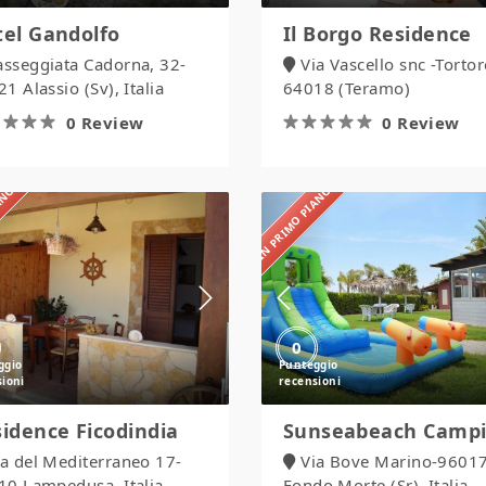
el Gandolfo
Il Borgo Residence
asseggiata Cadorna, 32-
Via Vascello snc -Torto
1 Alassio (Sv), Italia
64018 (Teramo)
0 Review
0 Review
IANO
IN PRIMO PIANO
Residence
Sunseabeach
Ficodindia
Camping
0
idence Ficodindia
Sunseabeach Camp
ia del Mediterraneo 17-
Via Bove Marino-9601
10 Lampedusa, Italia
Fondo Morte (Sr), Italia