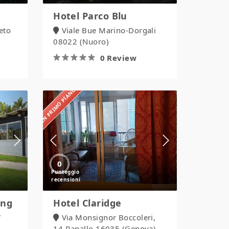
Hotel Parco Blu
reto
Viale Bue Marino-Dorgali
08022 (Nuoro)
0 Review
IN PRIMO PIANO
Hotel
Claridge
0
ing
Hotel Claridge
7
Via Monsignor Boccoleri,
14-Rapallo 16035 (Genova),