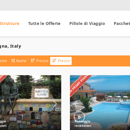
 Strutture
Tutte le Offerte
Pillole di Viaggio
Pacchet
na, Italy
ome
Nome
Prezzo
Prezzo
IANO
IN PRIMO PIANO
Hotel
Il
Gandolfo
Borgo
Residence
0