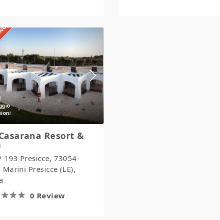
IANO
La
Casarana
Resort
&
Spa
Casarana Resort &
a
P 193 Presicce, 73054-
 Marini Presicce (LE),
ia
0 Review