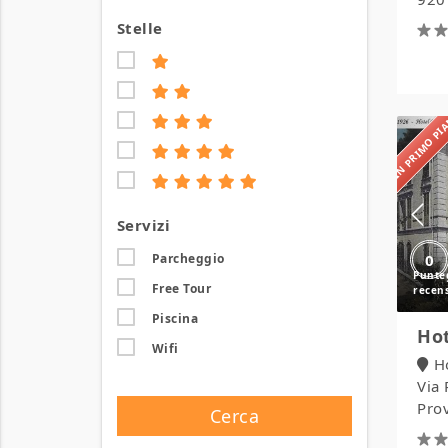
Stelle
IN PRIMO P
Servizi
0
Parcheggio
Free Tour
Piscina
Hot
Wifi
H
Via
Prov
Cerca