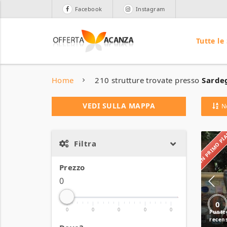
Facebook
Instagram
Tutte le
Home
210 strutture trovate presso
Sardeg
VEDI SULLA MAPPA
N
IN PRIMO P
Filtra
Prezzo
0
0
0
0
0
0
0