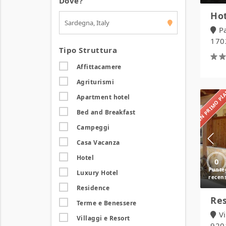
Dove?
Hot
P
1702
Tipo Struttura
Affittacamere
Agriturismi
IN PRIMO P
Apartment hotel
Bed and Breakfast
Campeggi
Casa Vacanza
Hotel
0
Luxury Hotel
Residence
Res
Terme e Benessere
V
Villaggi e Resort
920