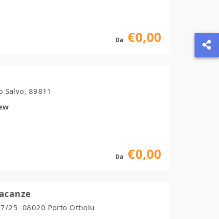
€0,00
Da
to Salvo, 89811
iew
€0,00
Da
Vacanze
 7/25 -08020 Porto Ottiolu