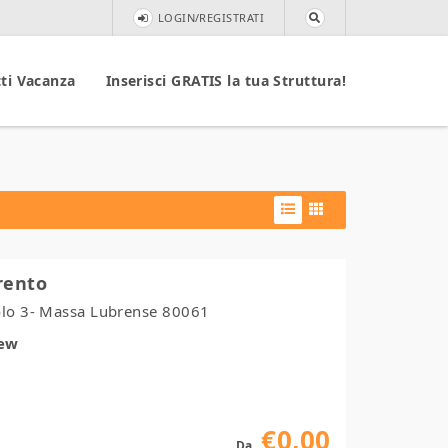
LOGIN/REGISTRATI
ti Vacanza
Inserisci GRATIS la tua Struttura!
rento
olo 3- Massa Lubrense 80061
iew
€0,00
Da