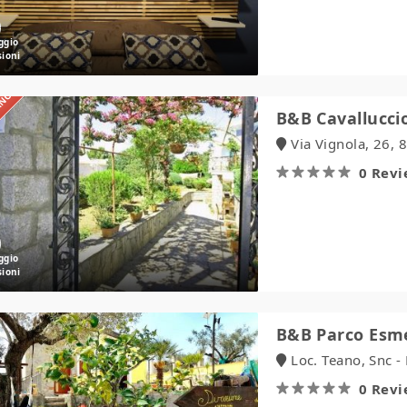
IANO
B&B
B&B Cavallucci
Cavalluccio
Via Vignola, 26, 
Marino
0 Rev
B&B
B&B Parco Esm
Parco
Loc. Teano, Snc 
Esmeralda
0 Rev