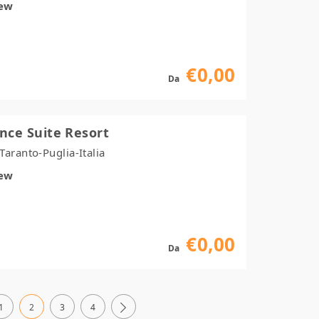
iew
€0,00
Da
nce Suite Resort
aranto-Puglia-Italia
iew
€0,00
Da
1
2
3
4