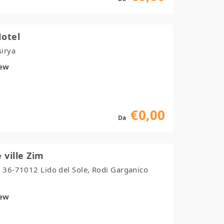
Hotel
sirya
iew
€0,00
Da
 ville Zim
, 36-71012 Lido del Sole, Rodi Garganico
iew