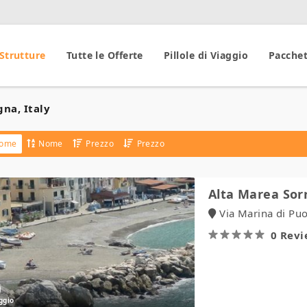
 Strutture
Tutte le Offerte
Pillole di Viaggio
Pacchet
na, Italy
ome
Nome
Prezzo
Prezzo
Alta
Alta Marea Sor
Marea
Via Marina di Pu
Sorrento
0 Rev