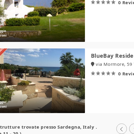
0 Rev
IANO
BlueBay
BlueBay Reside
Residence
via Mormore, 59 T
Suite
Resort
0 Rev
strutture trovate presso
Sardegna, Italy
.
 11 - 20 )