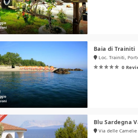
Baia
Baia di Trainiti
di
Loc. Trainiti, Por
Trainiti
0 Rev
IANO
Blu
Blu Sardegna 
Sardegna
Via delle Camelie
Vacanze