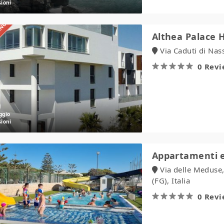
IANO
Althea
Althea Palace 
Palace
Via Caduti di Nas
Hotel
0 Rev
Appartamenti
Appartamenti e
e
Via delle Meduse
ville
(FG), Italia
Zim
0 Rev