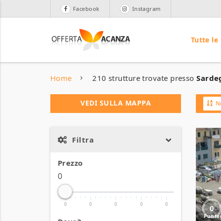
Facebook
Instagram
Tutte le
Home
210 strutture trovate presso
Sardeg
VEDI SULLA MAPPA
N
Filtra
Prezzo
0
0
0
0
0
0
0