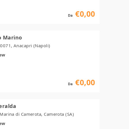
€0,00
Da
o Marino
80071, Anacapri (Napoli)
iew
€0,00
Da
eralda
- Marina di Camerota, Camerota (SA)
iew