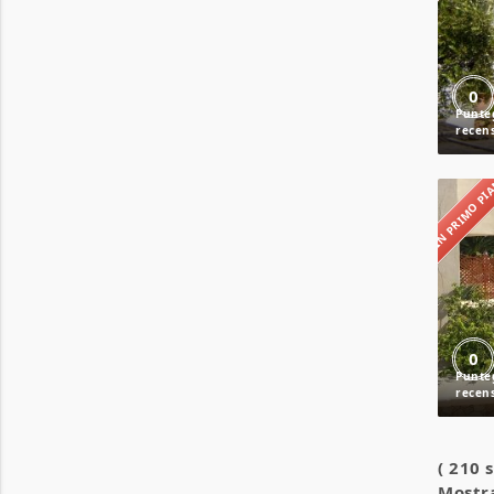
0
IN PRIMO P
0
( 210 
Mostra