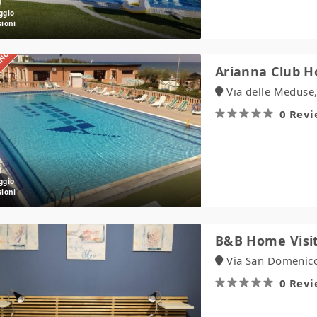
IANO
Arianna
Arianna Club H
Club
Via delle Meduse,
Hotel
&
0 Rev
Residence
B&B
B&B Home Visit
Home
Via San Domenico
Visit
Agrigento
0 Rev