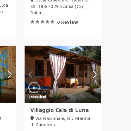
C.da
SS. 18-87029 Scalea (CS),
di
Italia
0 Review
Villaggio
Cala
di
Luna
0
Villaggio Cala di Luna
9
Via Nazionale, snc Marina
di Camerota