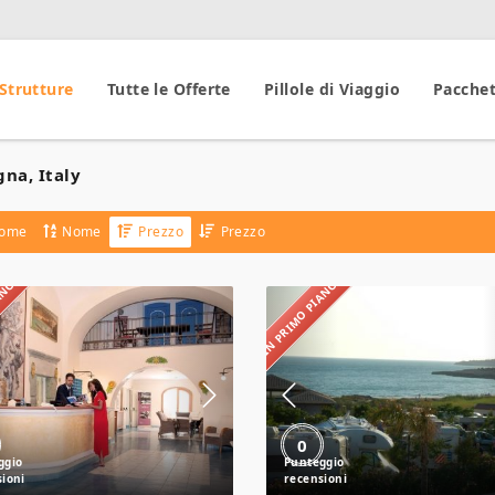
 Strutture
Tutte le Offerte
Pillole di Viaggio
Pacchet
na, Italy
ome
Nome
Prezzo
Prezzo
IANO
IN PRIMO PIANO
Hotel
Camping
Terme
La
Zì
Spiaggetta
Carmela
0