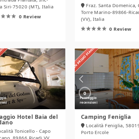
Fraz. Santa Domenica, 
 Siri-75020 (MT), Italia
Torre Marino-89866-Rica
0 Review
(VV), Italia
0 Review
IANO
IN PRIMO PIANO
Villaggio
Camping
Hotel
Feniglia
Baia
del
Godano
0
laggio Hotel Baia del
Camping Feniglia
dano
Località Feniglia, 5801
ocalità Tonicello - Capo
Porto Ercole
cano, 89866 Ricadi VV