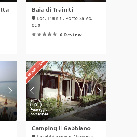
tta
Baia di Trainiti
Loc. Trainiti, Porto Salvo,
89811
0 Review
IN PRIMO PIANO
Camping
il
Gabbiano
0
Camping il Gabbiano
Località Arenile, Variante