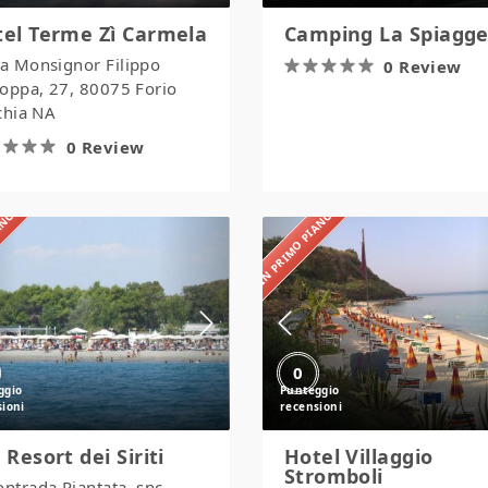
el Terme Zì Carmela
Camping La Spiagge
ia Monsignor Filippo
0 Review
ioppa, 27, 80075 Forio
chia NA
0 Review
IANO
IN PRIMO PIANO
Eco
Hotel
Resort
Villaggio
dei
Stromboli
Siriti
0
 Resort dei Siriti
Hotel Villaggio
Stromboli
ontrada Piantata, snc-