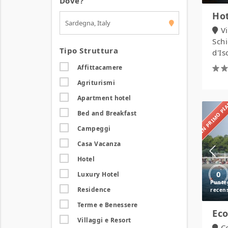
Dove?
Hot
V
Sch
Tipo Struttura
d'Is
Affittacamere
Agriturismi
Apartment hotel
IN PRIMO P
Bed and Breakfast
Campeggi
Casa Vacanza
Hotel
0
Luxury Hotel
Residence
Terme e Benessere
Eco
Villaggi e Resort
C