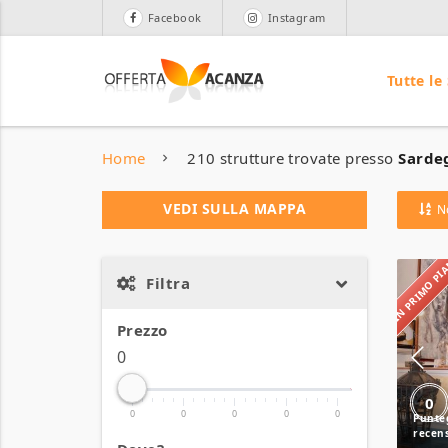
Facebook
Instagram
Tutte le
Home
210 strutture trovate presso
Sardeg
VEDI SULLA MAPPA
N
IN PRIMO P
Filtra
Prezzo
0
0
0
0
0
0
0