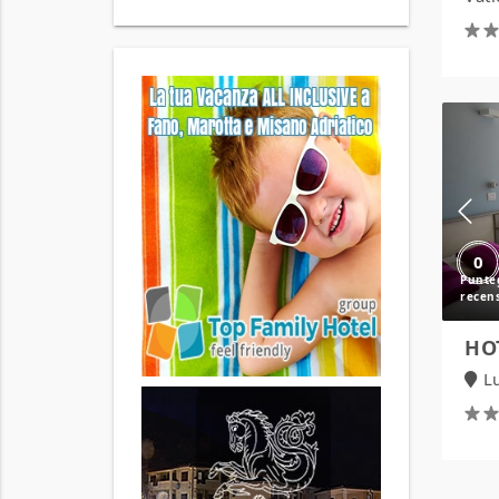
0
HO
L