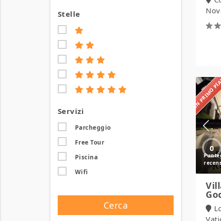
Nova
Stelle
IN PRIMO P
Servizi
Parcheggio
Free Tour
0
Piscina
Wifi
Vil
Go
Cerca
L
Vati