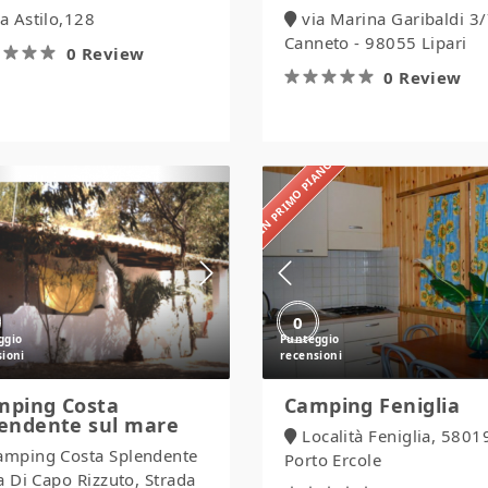
ia Astilo,128
via Marina Garibaldi 3/
Canneto - 98055 Lipari
0 Review
0 Review
IN PRIMO PIANO
Camping
Camping
Costa
Feniglia
Splendente
sul
mare
0
mping Costa
Camping Feniglia
lendente sul mare
Località Feniglia, 5801
amping Costa Splendente
Porto Ercole
a Di Capo Rizzuto, Strada