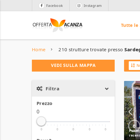
Facebook
Instagram
Tutte le
Home
210 strutture trovate presso
Sardeg
VEDI SULLA MAPPA
N
Filtra
Prezzo
0
0
0
0
0
0
0