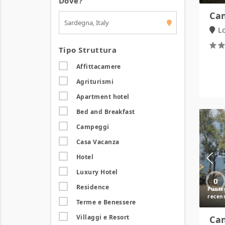
Dove?
Cam
L
Tipo Struttura
Affittacamere
Agriturismi
Apartment hotel
Bed and Breakfast
Campeggi
Casa Vacanza
Hotel
Luxury Hotel
0
Residence
Terme e Benessere
Villaggi e Resort
Cam