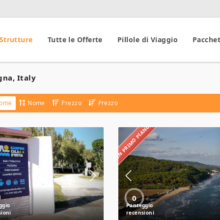
 Strutture
Tutte le Offerte
Pillole di Viaggio
Pacchet
na, Italy
ome
Nome
Prezzo
Prezzo
IN PRIMO PIANO
Campeggio
Campeggio
Cala
Villaggio
d’Ostia
Turistico
Baia
Calenella
0