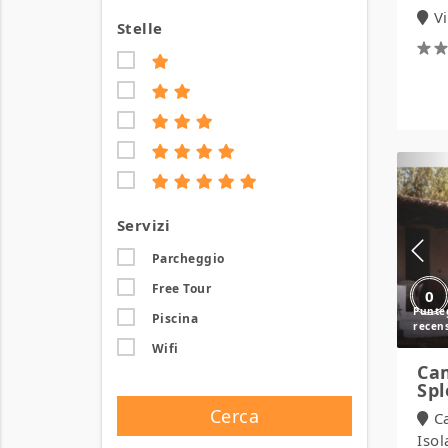
V
Stelle
Servizi
Parcheggio
Free Tour
0
Piscina
Wifi
Ca
Sp
Cerca
C
Isol