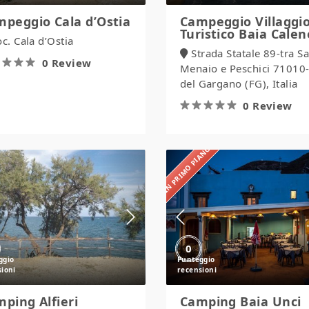
peggio Cala d’Ostia
Campeggio Villaggi
Turistico Baia Calen
oc. Cala d’Ostia
Strada Statale 89-tra S
0 Review
Menaio e Peschici 71010
del Gargano (FG), Italia
0 Review
IN PRIMO PIANO
Camping
Camping
Alfieri
Baia
Unci
0
ping Alfieri
Camping Baia Unci