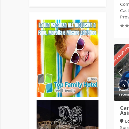
Comu
Cast
Prov
IN PRIMO P
0
Cam
Asi
L
Sors