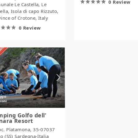
0 Review
nale Le Castella, Le
ella, Isola di capo Rizzuto,
ince of Crotone, Italy
0 Review
IANO
Camping
Golfo
dell’
Asinara
Resort
ping Golfo dell’
nara Resort
oc. Platamona, 35-07037
o (SS) Sardegna-Italia