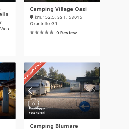
o
Camping Village Oasi
ella
km.152.5, SS 1, 58015
an
Orbetello GR
-Vico
0 Review
IN PRIMO PIANO
Camping
Blumare
Village
0
Camping Blumare