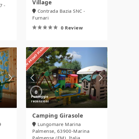
Village
7 -
Contrada Bazia SNC -
Furnari
0 Review
IN PRIMO PIANO
Camping
Girasole
0
Camping Girasole
9
Lungomare Marina
Palmense, 63900-Marina
Palmense (FM), Italia