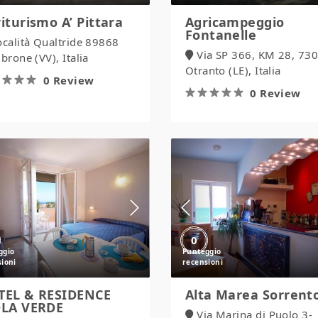
iturismo A’ Pittara
Agricampeggio
Fontanelle
ocalità Qualtride 89868
Via SP 366, KM 28, 73
rone (VV), Italia
Otranto (LE), Italia
0 Review
0 Review
HOTEL
Alta
&
Marea
RESIDENCE
Sorrento
ISOLA
VERDE
0
TEL & RESIDENCE
Alta Marea Sorrent
OLA VERDE
Via Marina di Puolo 3-