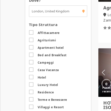
Dove?
Agr
L
Zamb
Tipo Struttura
Affittacamere
Agriturismi
Apartment hotel
Bed and Breakfast
Campeggi
Casa Vacanza
Hotel
0
Luxury Hotel
Residence
Terme e Benessere
HO
IS
Villaggi e Resort