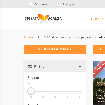
Facebook
Instagram
Tutte le
Home
210 strutture trovate presso
Londo
VEDI SULLA MAPPA
N
IN PRIMO P
Filtra
Prezzo
0
0
0
0
0
0
0