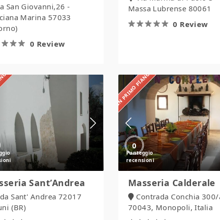
ia San Giovanni,26 -
Massa Lubrense 80061
ciana Marina 57033
0 Review
orno)
0 Review
IANO
IN PRIMO PIANO
Masseria
Masseria
Sant’Andrea
Calderale
0
sseria Sant’Andrea
Masseria Calderale
.da Sant' Andrea 72017
Contrada Conchia 300/
ni (BR)
70043, Monopoli, Italia