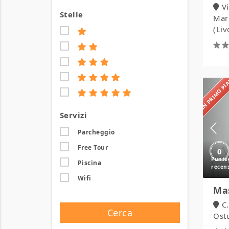
V
Stelle
Mar
(Liv
IN PRIMO P
Servizi
Parcheggio
Free Tour
0
Piscina
Wifi
Ma
C
Cerca
Ostu