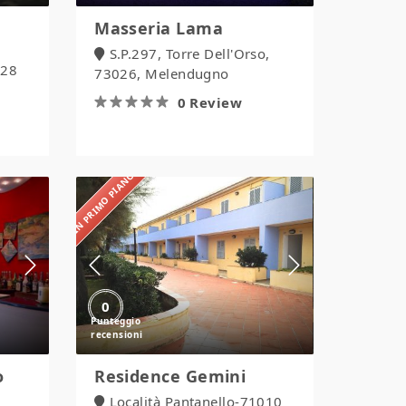
Masseria Lama
S.P.297, Torre Dell'Orso,
028
73026, Melendugno
0 Review
IN PRIMO PIANO
Residence
Gemini
0
o
Residence Gemini
Località Pantanello-71010