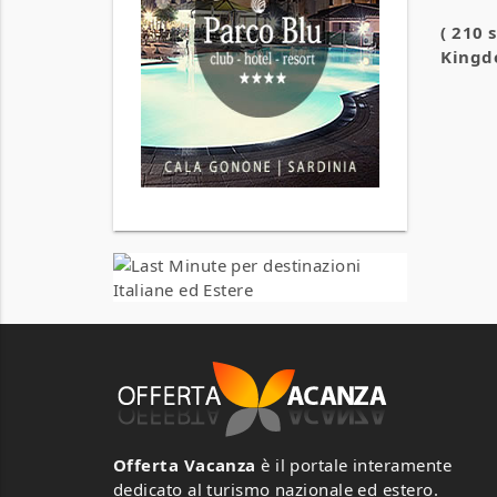
( 210 
King
Offerta Vacanza
è il portale interamente
dedicato al turismo nazionale ed estero.