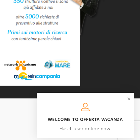
×
WELCOME TO OFFERTA VACANZA
Has
1
user online now.