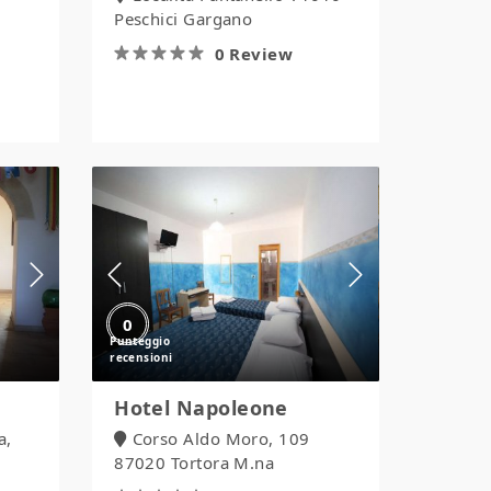
Peschici Gargano
0 Review
Hotel
Napoleone
0
Hotel Napoleone
a,
Corso Aldo Moro, 109
87020 Tortora M.na