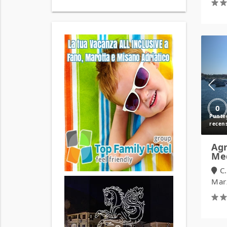
0
Agr
Me
C
Mar