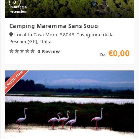
0
Camping Maremma Sans Souci
Località Casa Mora, 58043-Castiglione della
Pescaia (GR), Italia
€0,00
0 Review
Da
IN PRIMO PIANO
Camping
S’ena
Arrubia