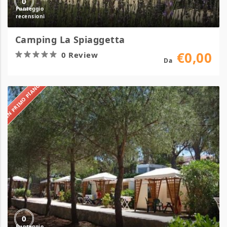
0
Camping La Spiaggetta
€0,00
0 Review
Da
IN PRIMO PIANO
Camping
Le
Calanchiole
0