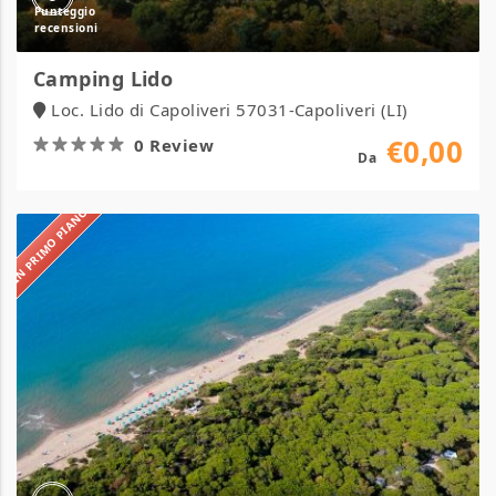
Camping Lido
Loc. Lido di Capoliveri 57031-Capoliveri (LI)
€0,00
0 Review
Da
IN PRIMO PIANO
Camping
Maremma
Sans
Souci