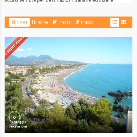
Nome
Nome
Prezzo
Prezzo
IN PRIMO PIANO
Camping
il
Gabbiano
0