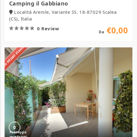
Camping il Gabbiano
Località Arenile, Variante SS. 18-87029 Scalea
(CS), Italia
€0,00
0 Review
Da
IN PRIMO PIANO
Camping
La
Mimosa
0