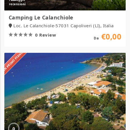
Camping Le Calanchiole
Loc. Le Calanchiole-57031 Capoliveri (LI), Italia
€0,00
0 Review
Da
IN PRIMO PIANO
Camping
Lido
0