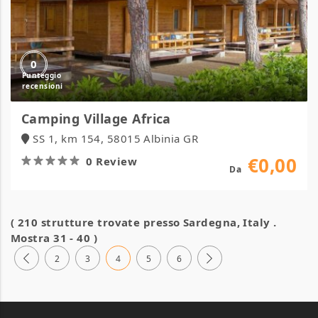
0
Camping Village Africa
SS 1, km 154, 58015 Albinia GR
€0,00
0 Review
Da
( 210 strutture trovate presso
Sardegna, Italy
.
Mostra 31 - 40 )
2
3
4
5
6