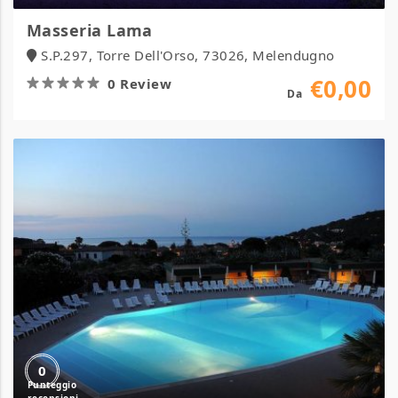
Masseria Lama
S.P.297, Torre Dell'Orso, 73026, Melendugno
€0,00
0 Review
Da
HOTEL
&
RESIDENCE
ISOLA
VERDE
0