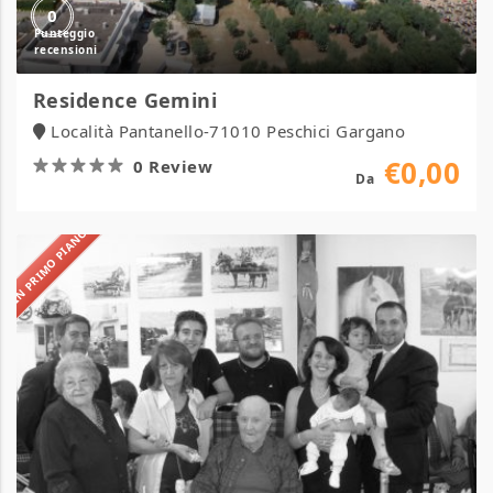
0
Residence Gemini
Località Pantanello-71010 Peschici Gargano
€0,00
0 Review
Da
IN PRIMO PIANO
Masseria
Sant’Andrea