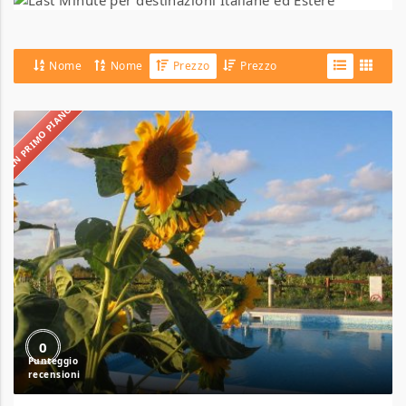
Nome
Nome
Prezzo
Prezzo
IN PRIMO PIANO
Agriturismo
A’
Pittara
0