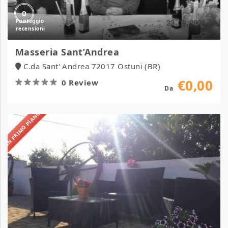
0
Masseria Sant’Andrea
C.da Sant' Andrea 72017 Ostuni (BR)
€0,00
0 Review
Da
IN PRIMO PIANO
Masseria
Calderale