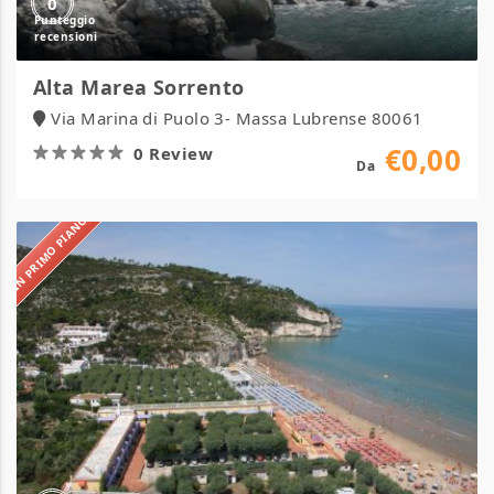
0
Alta Marea Sorrento
Via Marina di Puolo 3- Massa Lubrense 80061
€0,00
0 Review
Da
IN PRIMO PIANO
Residence
Gemini