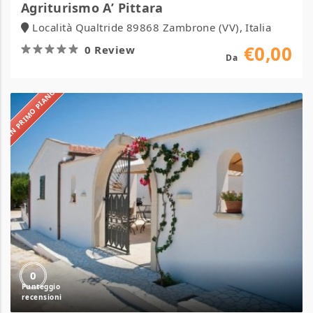
Agriturismo A’ Pittara
Località Qualtride 89868 Zambrone (VV), Italia
€0,00
0 Review
Da
IN PRIMO PIANO
Agricampeggio
Fontanelle
0