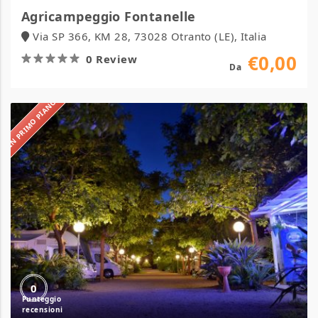
Agricampeggio Fontanelle
Via SP 366, KM 28, 73028 Otranto (LE), Italia
€0,00
0 Review
Da
IN PRIMO PIANO
Masseria
Lama
0