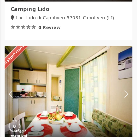
Camping Lido
Loc. Lido di Capoliveri 57031-Capoliveri (LI)
0 Review
IN PRIMO PIANO
Camping
Maremma
Sans
Souci
0