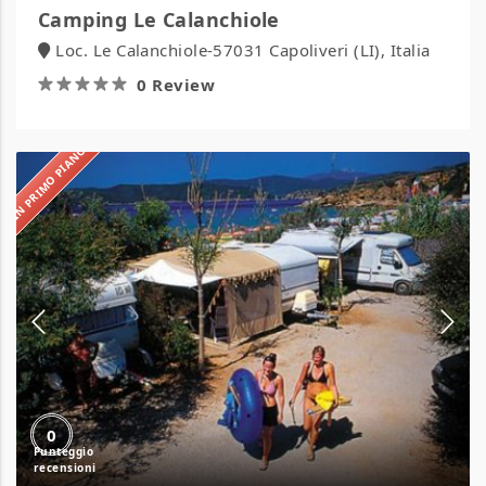
Camping Le Calanchiole
Loc. Le Calanchiole-57031 Capoliveri (LI), Italia
0 Review
IN PRIMO PIANO
Camping
Lido
0