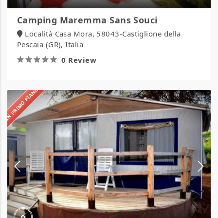
Camping Maremma Sans Souci
Località Casa Mora, 58043-Castiglione della
Pescaia (GR), Italia
0 Review
IN PRIMO PIANO
Camping
S’ena
Arrubia
0