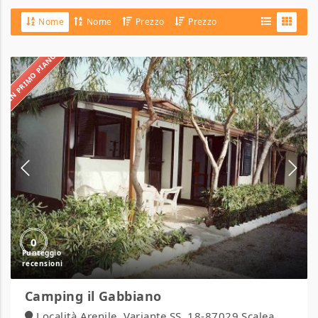
Nome
Nome
Prezzo
Prezzo
IN PRIMO PIANO
Camping
il
Gabbiano
0
Camping il Gabbiano
Località Arenile, Variante SS. 18-87029 Scalea