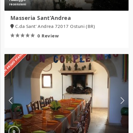
Masseria Sant’Andrea
C.da Sant' Andrea 72017 Ostuni (BR)
0 Review
IN PRIMO PIANO
Masseria
Calderale
0