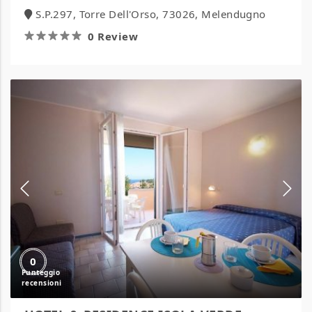
S.P.297, Torre Dell'Orso, 73026, Melendugno
0 Review
HOTEL
&
RESIDENCE
ISOLA
VERDE
0