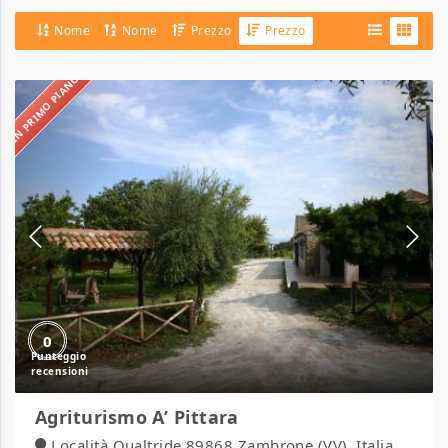
Nome
Nome
Prezzo
Prezzo
IN PRIMO PIANO
Agriturismo
A’
Pittara
0
Agriturismo A’ Pittara
Località Qualtride 89868 Zambrone (VV), Italia