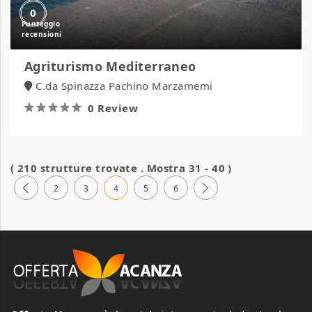
0
Agriturismo Mediterraneo
C.da Spinazza Pachino Marzamemi
0 Review
( 210 strutture trovate . Mostra 31 - 40 )
2
3
4
5
6