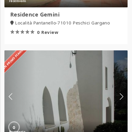
Residence Gemini
Località Pantanello-71010 Peschici Gargano
0 Review
IN PRIMO PIANO
Masseria
Sant’Andrea
0