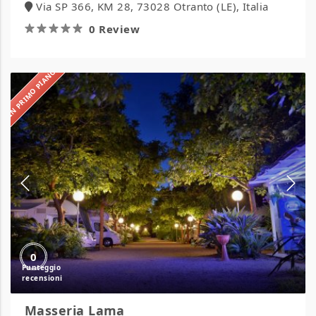
Via SP 366, KM 28, 73028 Otranto (LE), Italia
0 Review
IN PRIMO PIANO
Masseria
Lama
0
Masseria Lama