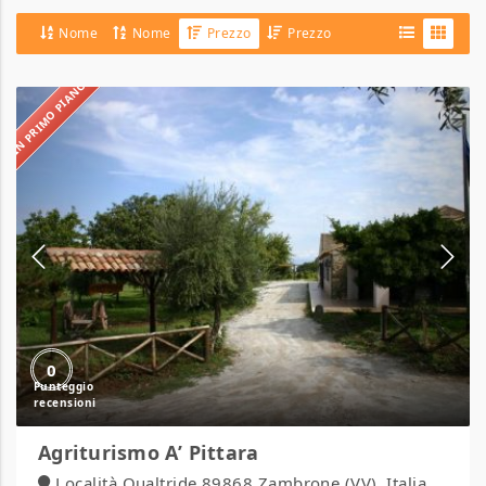
Nome
Nome
Prezzo
Prezzo
IN PRIMO PIANO
Agriturismo
A’
Pittara
0
Agriturismo A’ Pittara
Località Qualtride 89868 Zambrone (VV), Italia