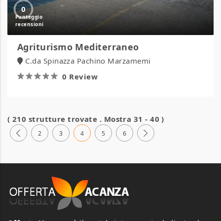
0
Agriturismo Mediterraneo
C.da Spinazza Pachino Marzamemi
0 Review
( 210 strutture trovate . Mostra 31 - 40 )
2
3
4
5
6