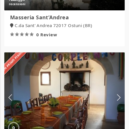
Masseria Sant’Andrea
C.da Sant' Andrea 72017 Ostuni (BR)
0 Review
IN PRIMO PIANO
Masseria
Calderale
0