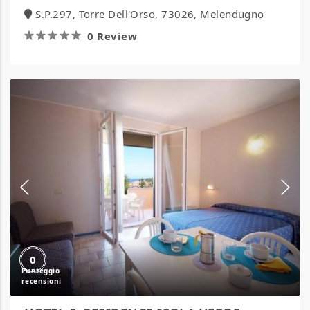
S.P.297, Torre Dell'Orso, 73026, Melendugno
0 Review
HOTEL
&
RESIDENCE
ISOLA
VERDE
0