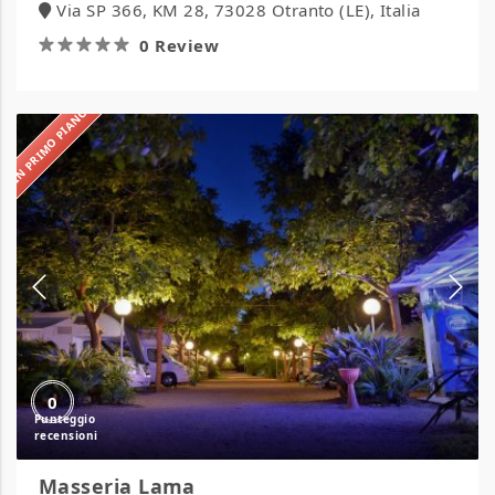
Via SP 366, KM 28, 73028 Otranto (LE), Italia
0 Review
IN PRIMO PIANO
Masseria
Lama
0
Masseria Lama