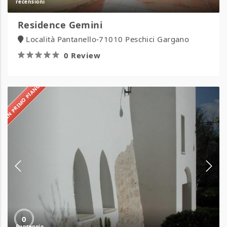
Residence Gemini
Località Pantanello-71010 Peschici Gargano
0 Review
IN PRIMO PIANO
Masseria
Sant’Andrea
0