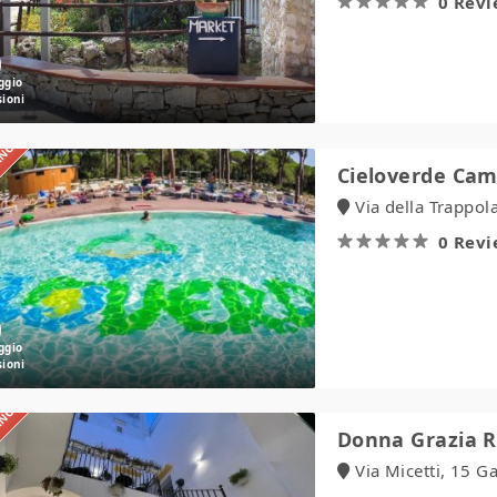
0 Rev
IANO
Cieloverde
Cieloverde Cam
Camping
Via della Trappol
Village
0 Rev
IANO
Donna
Donna Grazia R
Grazia
Via Micetti, 15 Ga
Relais