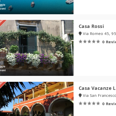
IANO
Casa
Casa Rossi
Rossi
Via Romeo 45, 950
0 Rev
IANO
Casa
Casa Vacanze L
Vacanze
Via San Francesco
Le
Chianche
0 Rev