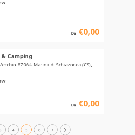
iew
€0,00
Da
ge & Camping
Vecchio-87064-Marina di Schiavonea (CS),
iew
€0,00
Da
3
4
5
6
7