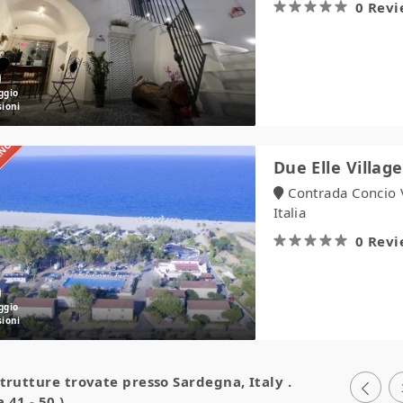
0 Rev
IANO
Due
Due Elle Villa
Elle
Contrada Concio 
Village
Italia
&
Camping
0 Rev
strutture trovate presso
Sardegna, Italy
.
 41 - 50 )