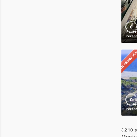
0
IN PRIMO P
0
( 210 
Mostra