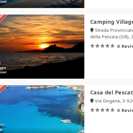
IANO
Camping
Camping Villa
Village
Strada Provincial
Santapomata
della Pescaia (GR), I
0 Rev
IANO
Casa
Casa del Pesca
del
Via Dogana, 3-92
Pescatore
0 Rev