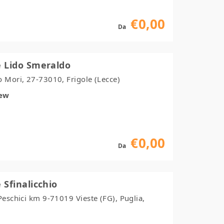
€0,00
Da
 Lido Smeraldo
 Mori, 27-73010, Frigole (Lecce)
iew
€0,00
Da
Sfinalicchio
Peschici km 9-71019 Vieste (FG), Puglia,