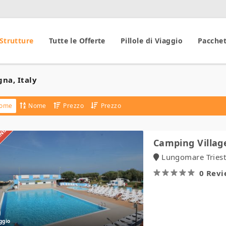
 Strutture
Tutte le Offerte
Pillole di Viaggio
Pacchet
na, Italy
ome
Nome
Prezzo
Prezzo
IANO
Camping
Camping Villag
Village
Lungomare Trieste
Eurcamping
0 Rev