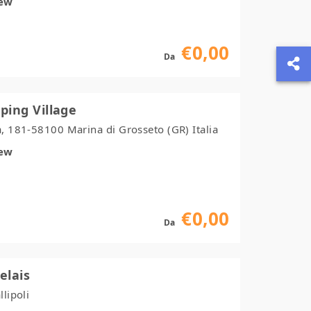
iew
€0,00
Da
ping Village
a, 181-58100 Marina di Grosseto (GR) Italia
iew
€0,00
Da
elais
llipoli