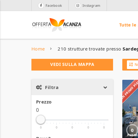
Facebook
Instagram
Tutte le
Home
210 strutture trovate presso
Sardeg
VEDI SULLA MAPPA
N
IN PRIMO P
Filtra
Prezzo
0
0
0
0
0
0
0