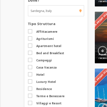
Dove?
IN PRIMO P
Tipo Struttura
Affittacamere
Agriturismi
Apartment hotel
0
Bed and Breakfast
Campeggi
Casa Vacanza
IN PRIMO P
Hotel
Luxury Hotel
Residence
Terme e Benessere
Villaggi e Resort