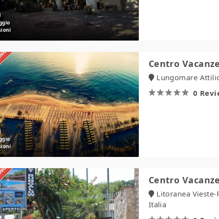
IANO
Centro
Centro Vacanze
Vacanze
Lungomare Attilio
Lido
Smeraldo
0 Rev
IANO
Centro
Centro Vacanze 
Vacanze
Litoranea Vieste-
Sfinalicchio
Italia