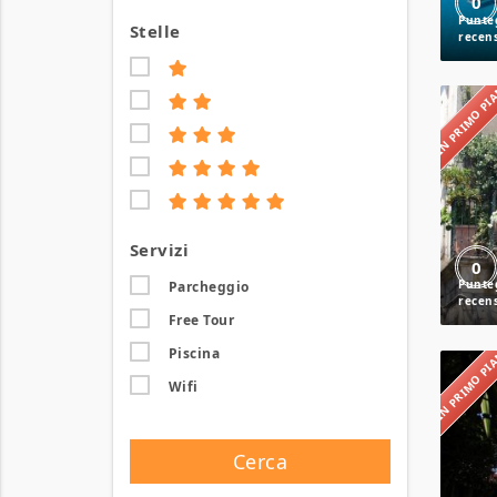
0
Stelle
IN PRIMO P
Servizi
0
Parcheggio
Free Tour
IN PRIMO P
Piscina
Wifi
Cerca