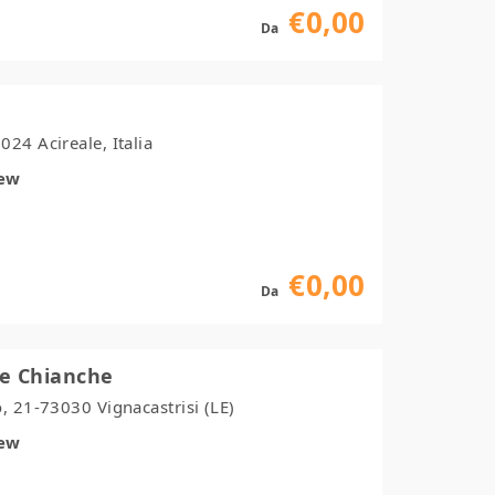
€0,00
Da
24 Acireale, Italia
iew
€0,00
Da
e Chianche
, 21-73030 Vignacastrisi (LE)
iew