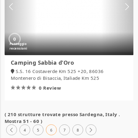
0
Camping Sabbia d’Oro
S.S. 16 Costaverde Km 525 +20, 86036
Montenero di Bisaccia, Italiade Km 525
0 Review
( 210 strutture trovate presso
Sardegna, Italy
.
Mostra 51 - 60 )
4
5
6
7
8