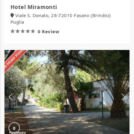
Hotel Miramonti
Viale S. Donato, 28-72010 Fasano (Brindisi)
Puglia
0 Review
IN PRIMO PIANO
Centro
Vacanze
Sfinalicchio
0