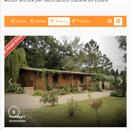
Nome
Nome
Prezzo
Prezzo
IN PRIMO PIANO
Agriturismo
la
Prugnola
0