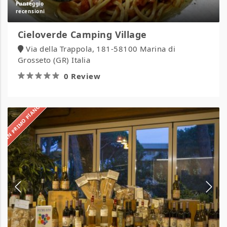
Cieloverde Camping Village
Via della Trappola, 181-58100 Marina di
Grosseto (GR) Italia
0 Review
IN PRIMO PIANO
Park
Hotel
Marinetta