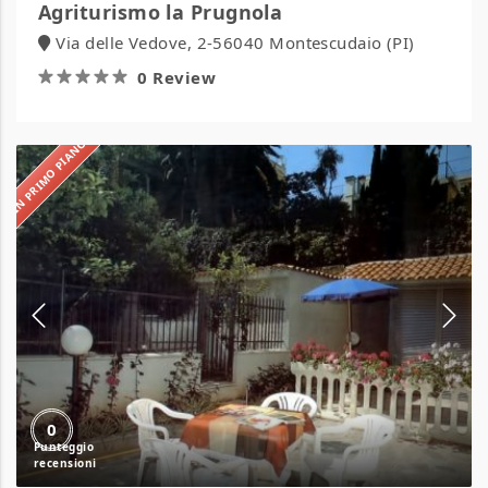
Agriturismo la Prugnola
Via delle Vedove, 2-56040 Montescudaio (PI)
0 Review
IN PRIMO PIANO
Residence
Rodi
0