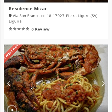
Residence Mizar
Via San Francesco 18-17027-Pietra Ligure (SV)
Liguria
0 Review
IN PRIMO PIANO
Cieloverde
Camping
Village
0