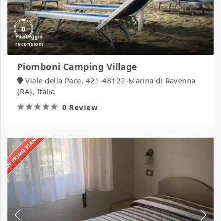
0
Piomboni Camping Village
Viale della Pace, 421-48122-Marina di Ravenna
(RA), Italia
0 Review
IN PRIMO PIANO
Villa
Linda
Affittacamere
ed
Appartamenti