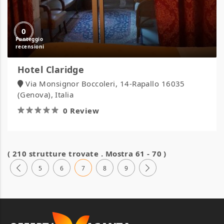
0
Hotel Claridge
Via Monsignor Boccoleri, 14-Rapallo 16035
(Genova), Italia
0 Review
( 210 strutture trovate . Mostra 61 - 70 )
5
6
7
8
9