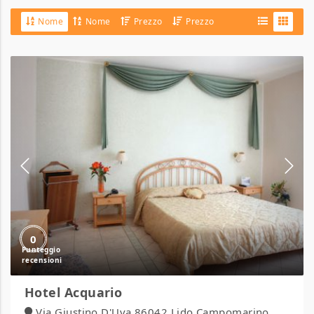
Nome
Nome
Prezzo
Prezzo
Hotel
Acquario
0
Hotel Acquario
Via Giustino D'Uva 86042 Lido Campomarino