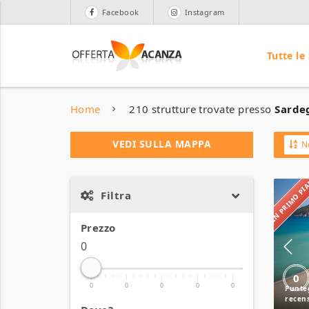
Facebook
Instagram
Tutte le
Home
210 strutture trovate presso
Sardeg
VEDI SULLA MAPPA
N
IN PRIMO P
Filtra
Prezzo
0
0
0
0
0
0
0