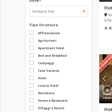
Dove?
Hot
Vi
570
Tipo Struttura
Affittacamere
Agriturismi
Apartment hotel
IN PRIMO P
Bed and Breakfast
Campeggi
Casa Vacanza
Hotel
Luxury Hotel
0
Residence
Terme e Benessere
Villaggi e Resort
Hot