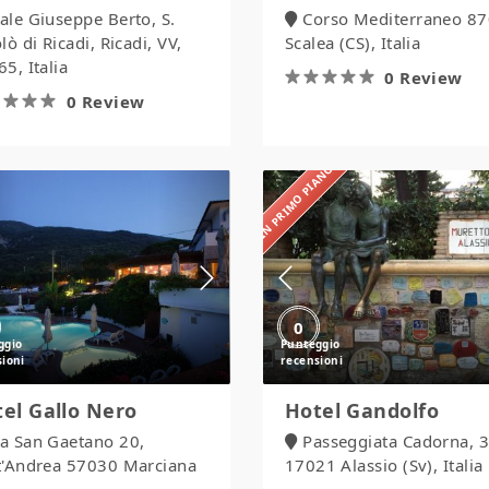
iale Giuseppe Berto, S.
Corso Mediterraneo 87
lò di Ricadi, Ricadi, VV,
Scalea (CS), Italia
5, Italia
0 Review
0 Review
IN PRIMO PIANO
Hotel
Hotel
Gallo
Gandolfo
Nero
0
el Gallo Nero
Hotel Gandolfo
ia San Gaetano 20,
Passeggiata Cadorna, 3
t'Andrea 57030 Marciana
17021 Alassio (Sv), Italia