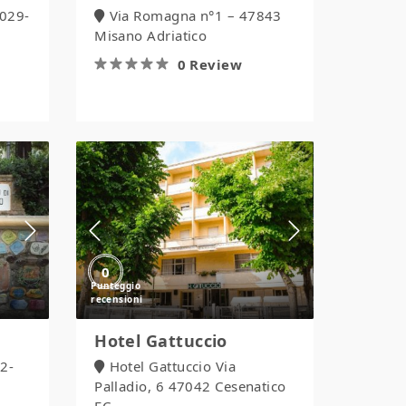
029-
Via Romagna n°1 – 47843
Misano Adriatico
0 Review
Hotel
Gattuccio
0
Hotel Gattuccio
2-
Hotel Gattuccio Via
Palladio, 6 47042 Cesenatico