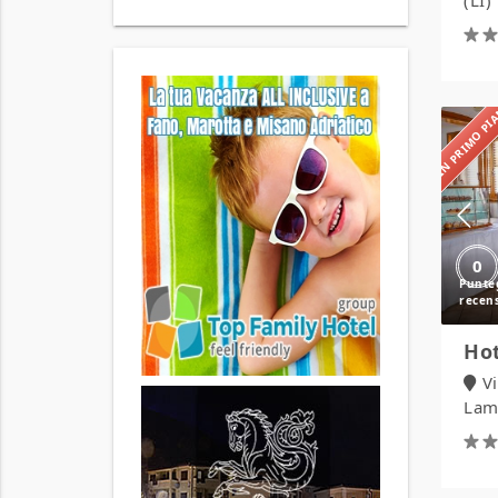
(LI)
IN PRIMO P
0
Hot
V
Lamp