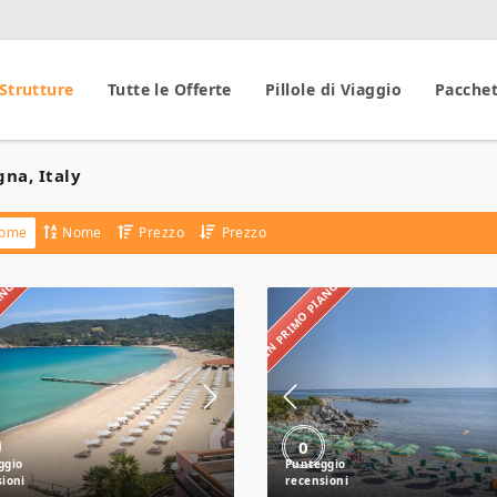
 Strutture
Tutte le Offerte
Pillole di Viaggio
Pacchet
na, Italy
ome
Nome
Prezzo
Prezzo
IANO
IN PRIMO PIANO
Hotel
Hotel
del
delle
Golfo
Stelle
Beach
Resort
0