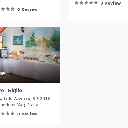
0 Review
0 Review
IANO
Hotel
Giglio
el Giglio
ia Lido Azzurro, 9-92010
edusa (Ag), Italia
0 Review