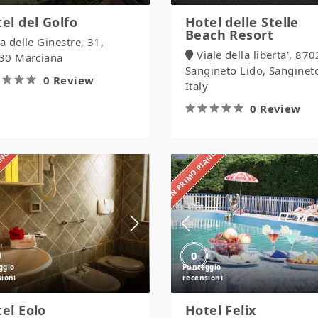
el del Golfo
Hotel delle Stelle
Beach Resort
a delle Ginestre, 31,
Viale della liberta', 87
30 Marciana
Sangineto Lido, Sanginet
0 Review
Italy
0 Review
IANO
IN PRIMO PIANO
Hotel
Hotel
Eolo
Felix
0
el Eolo
Hotel Felix