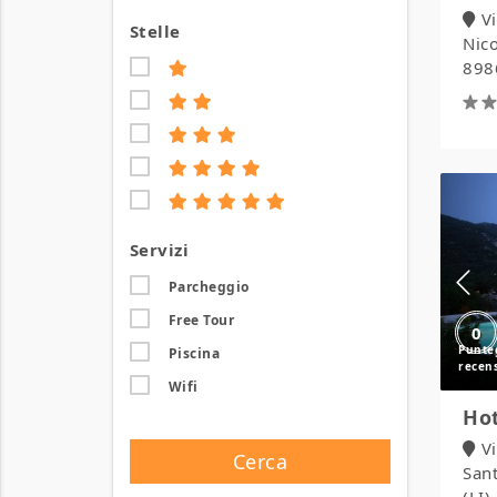
V
Stelle
Nico
8986
Servizi
Parcheggio
Free Tour
0
Piscina
Wifi
Hot
V
Cerca
San