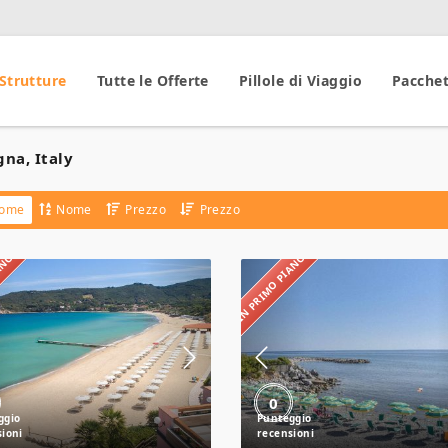
 Strutture
Tutte le Offerte
Pillole di Viaggio
Pacchet
na, Italy
ome
Nome
Prezzo
Prezzo
IANO
IN PRIMO PIANO
Hotel
Hotel
del
delle
Golfo
Stelle
Beach
Resort
0