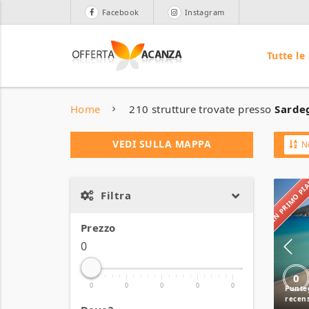
Facebook
Instagram
Tutte le
Home
210 strutture trovate presso
Sardeg
VEDI SULLA MAPPA
N
IN PRIMO P
Filtra
Prezzo
0
0
0
0
0
0
0