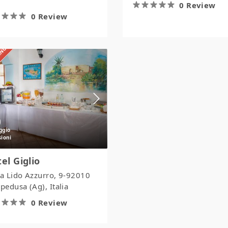
0 Review
0 Review
IANO
Hotel
Giglio
el Giglio
ia Lido Azzurro, 9-92010
edusa (Ag), Italia
0 Review