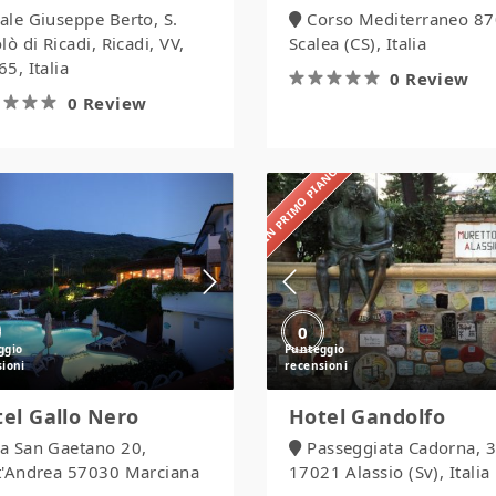
iale Giuseppe Berto, S.
Corso Mediterraneo 87
lò di Ricadi, Ricadi, VV,
Scalea (CS), Italia
5, Italia
0 Review
0 Review
IN PRIMO PIANO
Hotel
Hotel
Gallo
Gandolfo
Nero
0
el Gallo Nero
Hotel Gandolfo
ia San Gaetano 20,
Passeggiata Cadorna, 3
t'Andrea 57030 Marciana
17021 Alassio (Sv), Italia