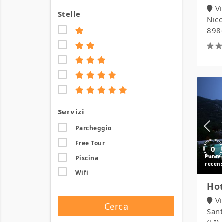
V
Stelle
Nico
8986
Servizi
Parcheggio
Free Tour
0
Piscina
Wifi
Hot
V
Cerca
San