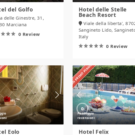
el del Golfo
Hotel delle Stelle
Beach Resort
a delle Ginestre, 31,
Viale della liberta', 87
30 Marciana
Sangineto Lido, Sanginet
0 Review
Italy
0 Review
IANO
IN PRIMO PIANO
Hotel
Hotel
Eolo
Felix
0
el Eolo
Hotel Felix