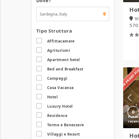
Dove?
Hot
Vi
570
Tipo Struttura
Affittacamere
Agriturismi
Apartment hotel
IN PRIMO P
Bed and Breakfast
Campeggi
Casa Vacanza
Hotel
Luxury Hotel
0
Residence
Terme e Benessere
Villaggi e Resort
Hot