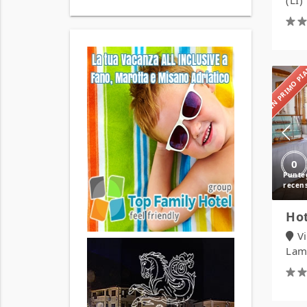
(LI)
IN PRIMO P
0
Hot
V
Lamp