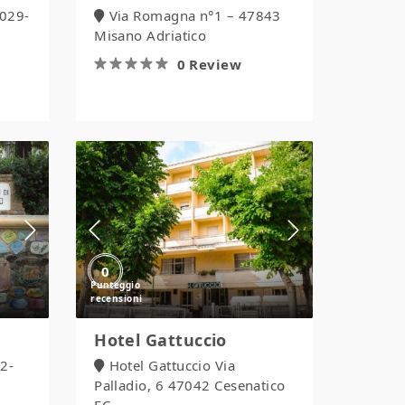
029-
Via Romagna n°1 – 47843
Misano Adriatico
0 Review
Hotel
Gattuccio
0
Hotel Gattuccio
2-
Hotel Gattuccio Via
Palladio, 6 47042 Cesenatico