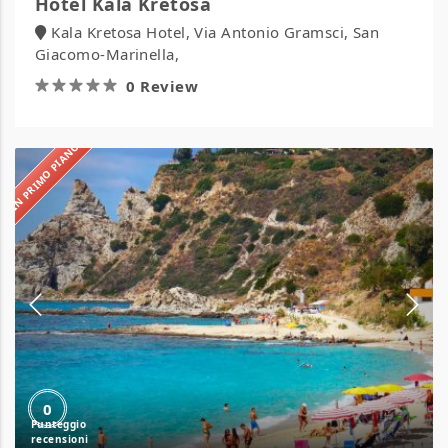
Hotel Kala Kretosa
Kala Kretosa Hotel, Via Antonio Gramsci, San
Giacomo-Marinella,
0 Review
IN PRIMO PIANO
Hotel
La
Bussola
0