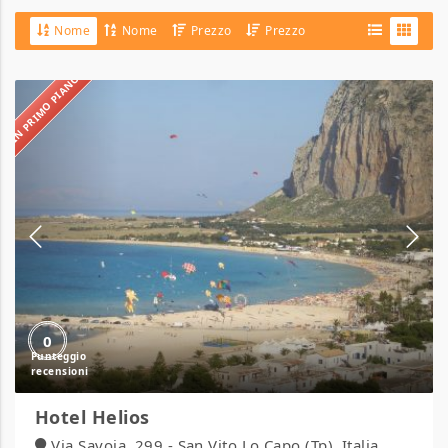
Nome
Nome
Prezzo
Prezzo
IN PRIMO PIANO
Hotel
Helios
0
Hotel Helios
Via Savoia, 299 - San Vito Lo Capo (Tp), Italia