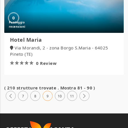
0
Hotel Maria
Via Morandi, 2 - zona Borgo S.Maria - 64025
Pineto (TE)
0 Review
( 210 strutture trovate . Mostra 81 - 90 )
7
8
9
10
11