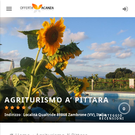
menu
LOGI
AGRITURISMO A’ PITTARA
0
Indirizzo
: Località Qualtride 89868 Zambrone (VV), Italia