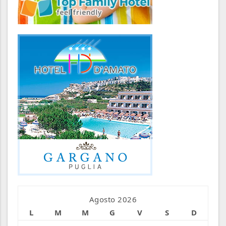
Agosto 2026
L
M
M
G
V
S
D