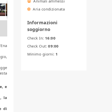
Animali ammessi
Aria condizionata
Informazioni
soggiorno
Check In:
16:00
’Ena
Check Out:
09:00
Minimo giorni:
1
gio,
agge
esta
e, e
, la
e di