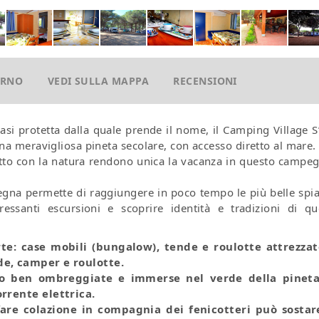
ORNO
VEDI SULLA MAPPA
RECENSIONI
Oasi protetta dalla quale prende il nome, il Camping Village S
na meravigliosa pineta secolare, con accesso diretto al mare.
tatto con la natura rendono unica la vacanza in questo campeg
degna permette di raggiungere in poco tempo le più belle spi
eressanti escursioni e scoprire identità e tradizioni di qu
te: case mobili (bungalow), tende e roulotte attrezzat
de, camper e roulotte.
no ben ombreggiate e immerse nel verde della pineta
rrente elettrica.
fare colazione in compagnia dei fenicotteri può sostar