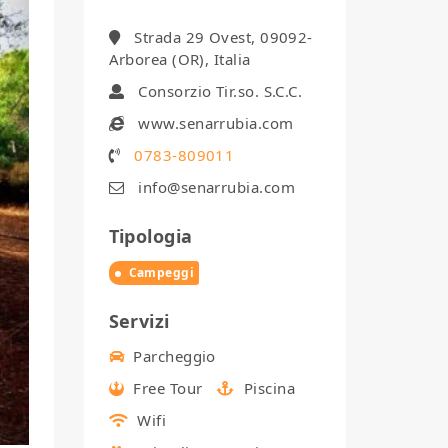
Strada 29 Ovest, 09092-
Arborea (OR), Italia
Consorzio Tir.so. S.C.C.
www.senarrubia.com
0783-809011
info@senarrubia.com
Tipologia
Campeggi
Servizi
Parcheggio
Free Tour
Piscina
Wifi