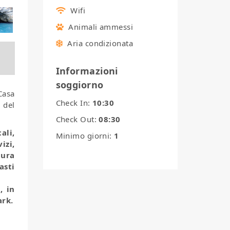
Wifi
Animali ammessi
Aria condizionata
Informazioni
soggiorno
Casa
Check In:
10:30
 del
Check Out:
08:30
ali,
Minimo giorni:
1
izi,
tura
asti
, in
ark.