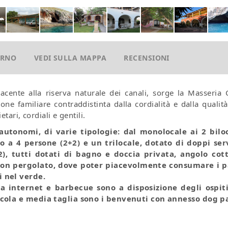
ORNO
VEDI SULLA MAPPA
RECENSIONI
iacente alla riserva naturale dei canali, sorge la Masseria 
ne familiare contraddistinta dalla cordialità e dalla qualità
tari, cordiali e gentili.
utonomi, di varie tipologie: dal monolocale ai 2 biloc
a 4 persone (2+2) e un trilocale, dotato di doppi serv
), tutti dotati di bagno e doccia privata, angolo cot
 con pergolato, dove poter piacevolmente consumare i p
 nel verde.
a internet e barbecue sono a disposizione degli ospiti
cola e media taglia sono i benvenuti con annesso dog p