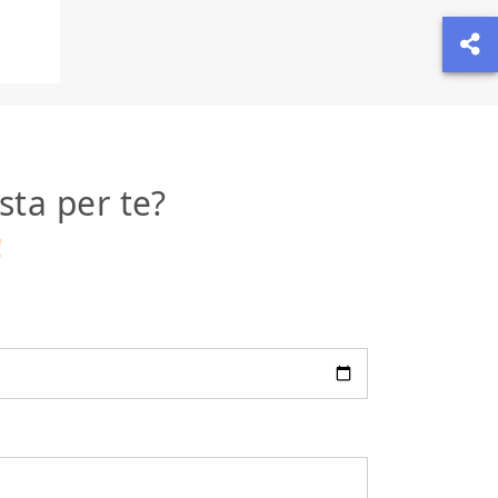
sta per te?
!