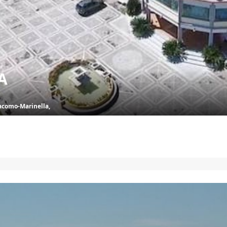
A
iacomo-Marinella,