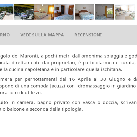
ORNO
VEDI SULLA MAPPA
RECENSIONI
angolo dei Maronti, a pochi metri dall’omonima spiaggia e god
rata direttamente dai proprietari, è particolarmente curata,
della cucina napoletana e in particolare quella ischitana.
camera per pernottamenti dal 16 Aprile al 30 Giugno e d
dispone di una comoda Jacuzzi con idromassaggio in giardino
rario o di utilizzo.
uito in camera, bagno privato con vasca o doccia, scrivan
ra o balcone a seconda della tipologia.