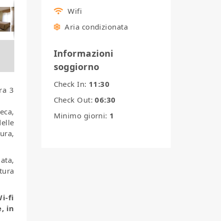
Wifi
Aria condizionata
Informazioni
soggiorno
Check In:
11:30
ra 3
Check Out:
06:30
eca,
Minimo giorni:
1
elle
ura,
iata,
tura
i-fi
, in