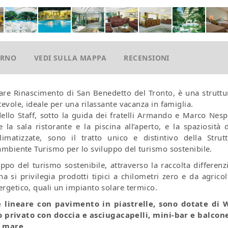
ORNO
VEDI SULLA MAPPA
RECENSIONI
re Rinascimento di San Benedetto del Tronto, è una struttu
tevole, ideale per una rilassante vacanza in famiglia.
 dello Staff, sotto la guida dei fratelli Armando e Marco Nesp
la sala ristorante e la piscina all’aperto, e la spaziosità d
matizzate, sono il tratto unico e distintivo della Strutt
gambiente Turismo per lo sviluppo del turismo sostenibile.
luppo del turismo sostenibile, attraverso la raccolta differenz
a si privilegia prodotti tipici a chilometri zero e da agricol
ergetico, quali un impianto solare termico.
 lineare con pavimento in piastrelle, sono dotate di W
 privato con doccia e asciugacapelli, mini-bar e balcone
l mare.