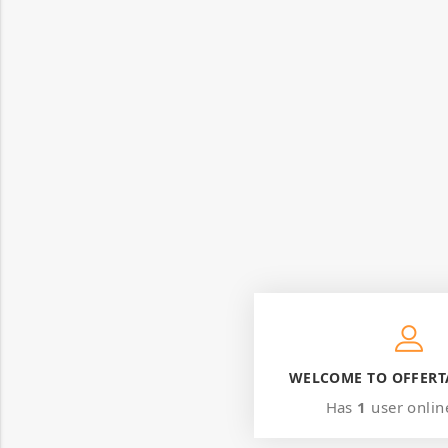
WELCOME TO OFFERT
Has
1
user onlin