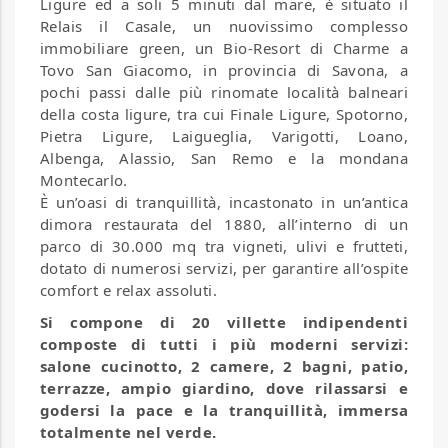
Ligure ed a soli 5 minuti dal mare, è situato il
Relais il Casale, un nuovissimo complesso
immobiliare green, un Bio-Resort di Charme a
Tovo San Giacomo, in provincia di Savona, a
pochi passi dalle più rinomate località balneari
della costa ligure, tra cui Finale Ligure, Spotorno,
Pietra Ligure, Laigueglia, Varigotti, Loano,
Albenga, Alassio, San Remo e la mondana
Montecarlo.
È un’oasi di tranquillità, incastonato in un’antica
dimora restaurata del 1880, all’interno di un
parco di 30.000 mq tra vigneti, ulivi e frutteti,
dotato di numerosi servizi, per garantire all’ospite
comfort e relax assoluti.
Si compone di 20 villette indipendenti
composte di tutti i più moderni servizi:
salone cucinotto, 2 camere, 2 bagni, patio,
terrazze, ampio giardino, dove rilassarsi e
godersi la pace e la tranquillità, immersa
totalmente nel verde.