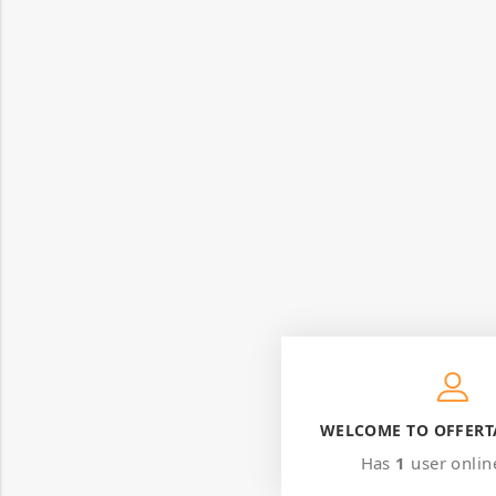
WELCOME TO OFFERT
Has
1
user onlin