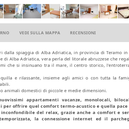
ORNO
VEDI SULLA MAPPA
RECENSIONI
ri dalla spiaggia di Alba Adriatica, in provincia di Teramo in
e di Alba Adriatica, vera perla del litorale abruzzese
che regal
mi che si insinuano tra il mare, il centro storico, l’entroterr
quilla e rilassante, insieme agli amici o con tutta la famig
abili.
do animali domestici di piccole e medie dimensioni.
nuovissimi appartamenti vacanze, monolocali, biloca
ti per offrire quel comfort termo-acustico e quella pace
 inconfondibile del relax, grazie anche a comfort e ser
a temporizzata, la connessione internet ed il parche