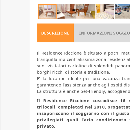
DESCRIZIONE
INFORMAZIONI SOGGI
Il Residence Riccione è situato a pochi met
tranquilla ma centralissima zona residenzial
suoi visitatori cartoline di splendidi panora
borghi ricchi di storia e tradizione.
E’ la location ideale per una vacanza tran
garantendo l’assistenza anche agli ospiti dis
La struttura è anche pet-friendly, accoglien
Il Residence Riccione custodisce 16
trilocali, completati nel 2010, progetta
insaporiscono il soggiorno con il gusto
privilegiati quali l’aria condizionat
privato.