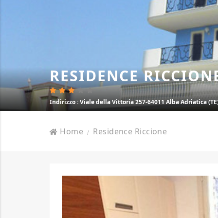
RESIDENCE RICCION
Indirizzo
: Viale della Vittoria 257-64011 Alba Adriatica (TE
Home
Residence Riccione