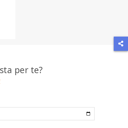
sta per te?
!