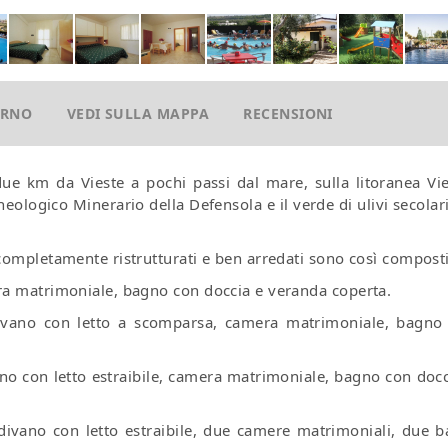
ORNO
VEDI SULLA MAPPA
RECENSIONI
 due km da Vieste a pochi passi dal mare, sulla litoranea Vie
eologico Minerario della Defensola e il verde di ulivi secolar
completamente ristrutturati e ben arredati sono così composti
ra matrimoniale, bagno con doccia e veranda coperta.
divano con letto a scomparsa, camera matrimoniale, bagno
no con letto estraibile, camera matrimoniale, bagno con docc
divano con letto estraibile, due camere matrimoniali, due b