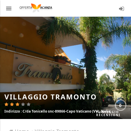
menu
LOGI
VILLAGGIO TRAMONTO
0
Indirizzo
: C/da Tonicello snc-89866-Capo Vaticano (VV), Italia