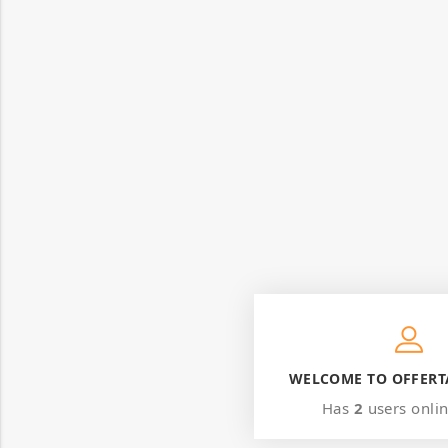
WELCOME TO OFFERT
Has
2
users onli