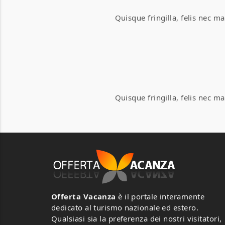
0
0
0
0
Quisque fringilla, felis nec m
Abbatoggia Village
Abbatoggia Village
A
A
v
v
Loc. Abbatoggia 07024
Loc. Abbatoggia 07024
La Maddalena (OT), Italia
La Maddalena (OT), Italia
71
71
0 Review
0 Review
Ga
Ga
Quisque fringilla, felis nec m
Offerta Vacanza
è il portale interamente
dedicato al turismo nazionale ed estero.
Qualsiasi sia la preferenza dei nostri visitatori,