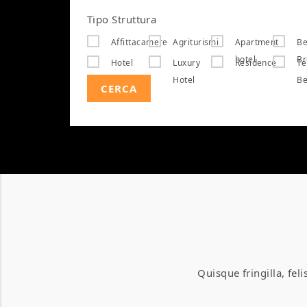
Tipo Struttura
Affittacamere
Agriturismi
Apartment
Be
hotel
Br
Hotel
Luxury
Residence
Te
Hotel
Be
CERCA
Quisque fringilla, fel