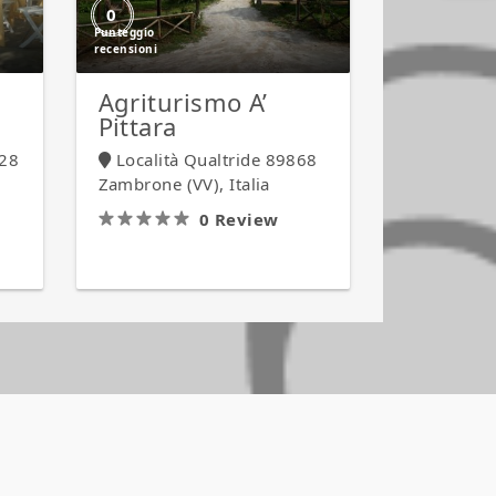
0
Agriturismo A’
Pittara
028
Località Qualtride 89868
Zambrone (VV), Italia
0 Review
IN PRIMO PIANO
IN PRIMO PIANO
Agriturismo
Agriturismo
A’
A’
Pittara
Pittara