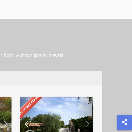
ac libero. Aenean ipsum mauris.
IN PRIMO PIANO
Agriturismo
A’
Pittara