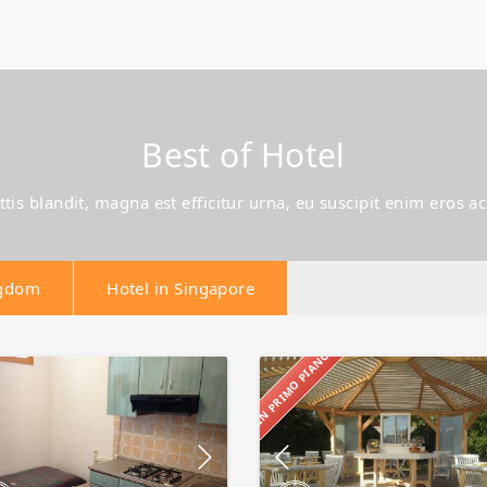
Best of Hotel
attis blandit, magna est efficitur urna, eu suscipit enim eros 
ngdom
Hotel in Singapore
IN PRIMO PIANO
Appartamenti
Agricampeggio
e
Fontanelle
ville
Zim