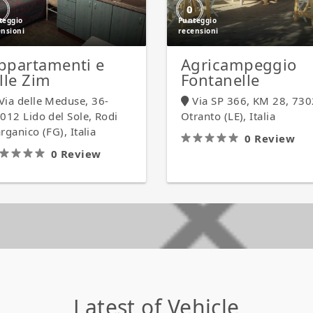
0
ppartamenti e
Agricampeggio
ille Zim
Fontanelle
Via delle Meduse, 36-
Via SP 366, KM 28, 73
012 Lido del Sole, Rodi
Otranto (LE), Italia
rganico (FG), Italia
0 Review
0 Review
IN PRIMO PIANO
IN PRIMO PIANO
Appartamenti
Appartamenti
Agricampeggio
Agricampeggio
e
e
Fontanelle
Fontanelle
ville
ville
Zim
Zim
Latest of Vehicle