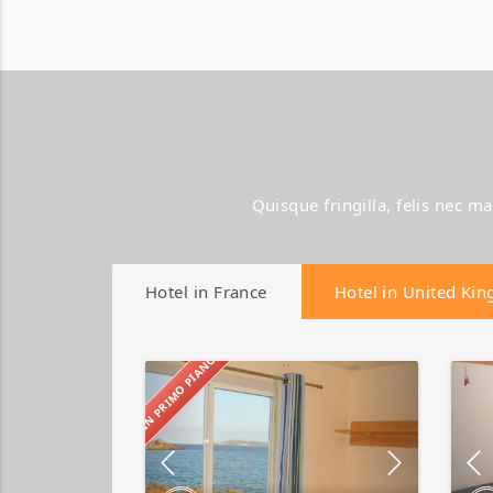
Quisque fringilla, felis nec m
Hotel in France
Hotel in United Ki
IN PRIMO PIANO
Abbatoggia
Village