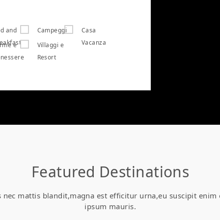
d and
Campeggi
Casa
eakfast
Vacanza
rme e
Villaggi e
nessere
Resort
Featured Destinations
is nec mattis blandit,magna est efficitur urna,eu suscipit enim
ipsum mauris.