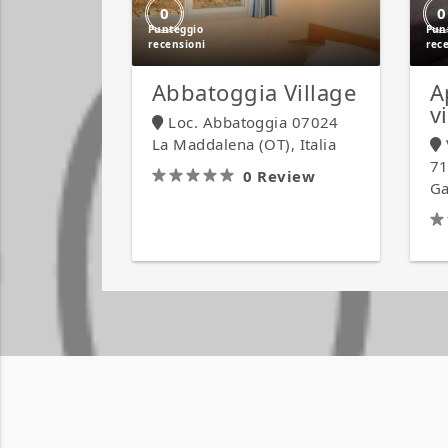
0
0
Abbatoggia Village
A
v
Loc. Abbatoggia 07024
La Maddalena (OT), Italia
71
0 Review
Ga
IN PRIMO PIANO
IN PRIMO PIANO
Abbatoggia
Abbatoggia
Village
Village