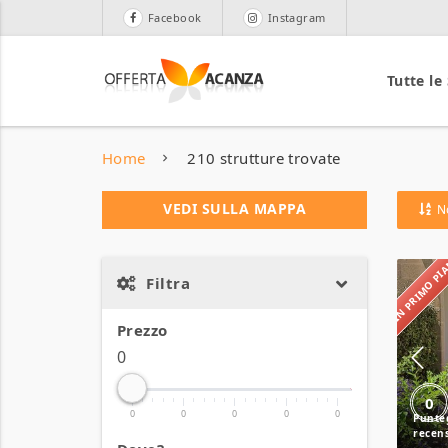
Facebook
Instagram
Tutte le
Home
210 strutture trovate
VEDI SULLA MAPPA
N
IN PRIMO P
Filtra
Prezzo
0
0
0
0
0
0
0