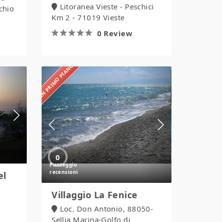
Litoranea Vieste - Peschici
chio
Km 2 - 71019 Vieste
0 Review
IN PRIMO PIANO
Villaggio
La
Fenice
0
el
Villaggio La Fenice
Loc. Don Antonio, 88050-
Sellia Marina-Golfo di