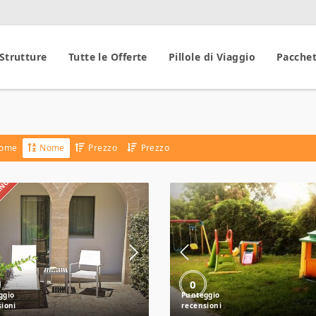
 Strutture
Tutte le Offerte
Pillole di Viaggio
Pacchet
ome
Nome
Prezzo
Prezzo
IANO
Vivosa
Villaggio
Apulia
Turistico
Resort
Parco
Elena
0