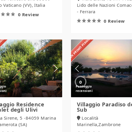
 Vaticano (VV), Italia
Lido delle Nazioni Comac
- Ferrara
0 Review
0 Review
IANO
IN PRIMO PIANO
Villaggio
Villaggio
Residence
Paradiso
Chalet
del
degli
Sub
Ulivi
0
laggio Residence
Villaggio Paradiso d
let degli Ulivi
Sub
ia Sirene, 5 -84059 Marina
Località
Camerota (SA)
Marinella,Zambrone