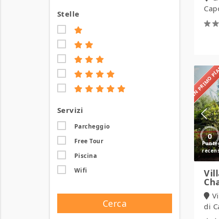
Capo
Stelle
IN PRIMO P
Servizi
Parcheggio
0
Free Tour
Piscina
Wifi
Vil
Cha
V
Cerca
di 