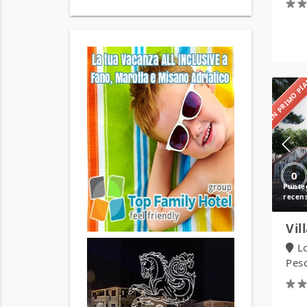
IN PRIMO P
0
Vil
L
Pesc