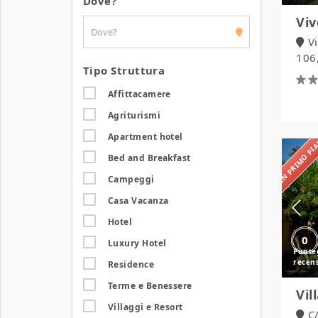
Dove?
Viv
V
106,
Tipo Struttura
Affittacamere
Agriturismi
Apartment hotel
IN PRIMO P
Bed and Breakfast
Campeggi
Casa Vacanza
Hotel
0
Luxury Hotel
Residence
Terme e Benessere
Vil
Villaggi e Resort
C