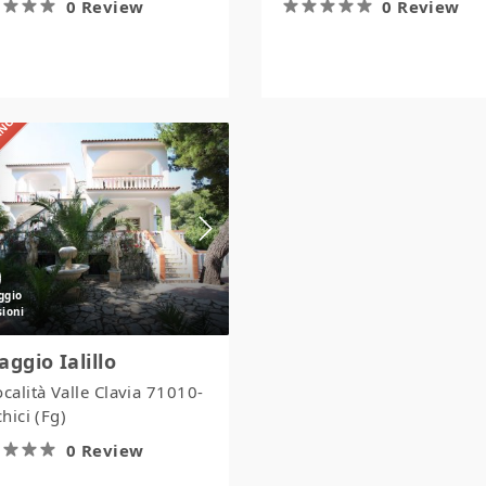
0 Review
0 Review
IANO
Villaggio
Ialillo
laggio Ialillo
ocalità Valle Clavia 71010-
hici (Fg)
0 Review