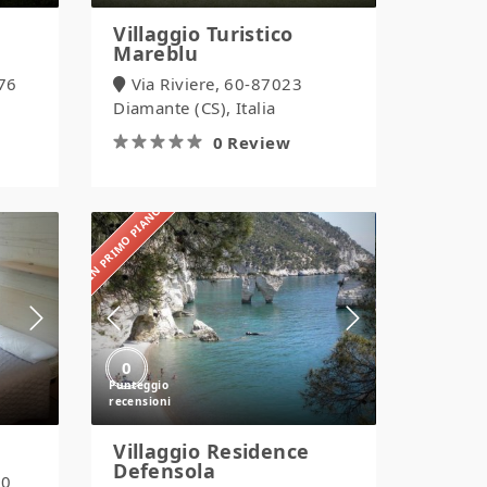
Villaggio Turistico
Mareblu
76
Via Riviere, 60-87023
Diamante (CS), Italia
0 Review
IN PRIMO PIANO
Villaggio
Residence
Defensola
0
Villaggio Residence
Defensola
20