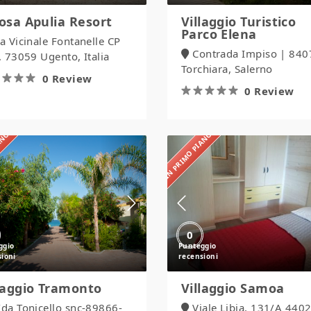
osa Apulia Resort
Villaggio Turistico
Parco Elena
ia Vicinale Fontanelle CP
Contrada Impiso | 840
 73059 Ugento, Italia
Torchiara, Salerno
0 Review
0 Review
IANO
IN PRIMO PIANO
Villaggio
Villaggio
Tramonto
Samoa
0
laggio Tramonto
Villaggio Samoa
/da Tonicello snc-89866-
Viale Libia, 131/A 440