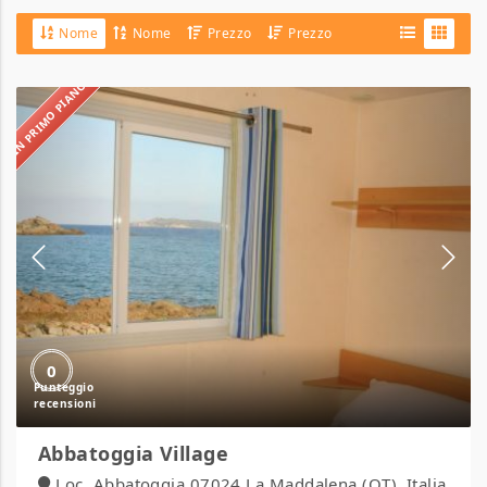
Nome
Nome
Prezzo
Prezzo
IN PRIMO PIANO
Abbatoggia
Village
0
Abbatoggia Village
Loc. Abbatoggia 07024 La Maddalena (OT), Italia