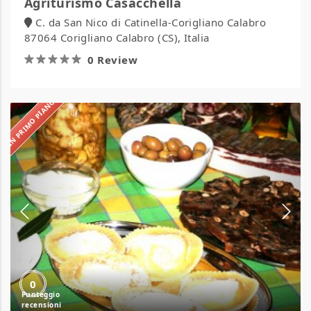
Agriturismo Casacchella
C. da San Nico di Catinella-Corigliano Calabro
87064 Corigliano Calabro (CS), Italia
0 Review
IN PRIMO PIANO
Agriturismo
Costa
Verde
0