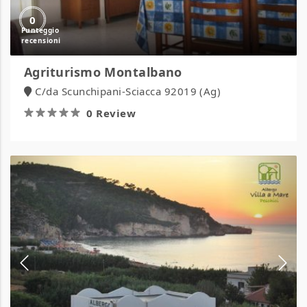
0
Agriturismo Montalbano
C/da Scunchipani-Sciacca 92019 (Ag)
0 Review
Albergo
Villa
a
Mare