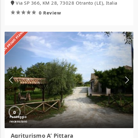
Via SP 366, KM 28, 73028 Otranto (LE), Italia
0 Review
IN PRIMO PIANO
Agriturismo
A’
Pittara
0
Agriturismo A’ Pittara