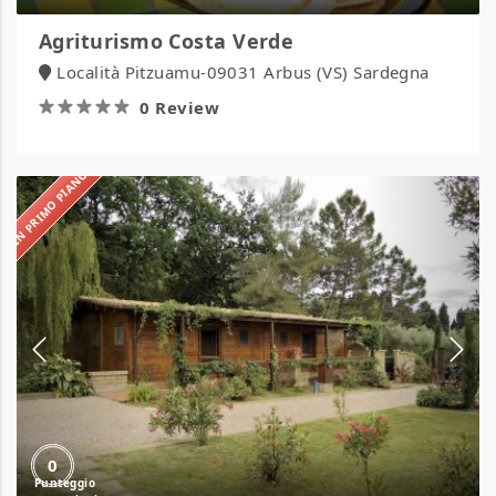
Agriturismo Costa Verde
Località Pitzuamu-09031 Arbus (VS) Sardegna
0 Review
IN PRIMO PIANO
Agriturismo
la
Prugnola
0