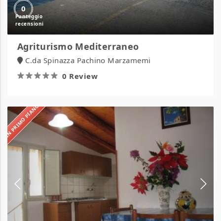
0
Agriturismo Mediterraneo
C.da Spinazza Pachino Marzamemi
0 Review
IN PRIMO PIANO
Agriturismo
Montalbano