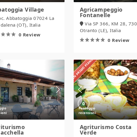
atoggia Village
Agricampeggio
Fontanelle
oc. Abbatoggia 07024 La
Via SP 366, KM 28, 73
alena (OT), Italia
Otranto (LE), Italia
0 Review
0 Review
IN PRIMO PIANO
Agriturismo
Agriturismo
Casacchella
Costa
Verde
0
iturismo
Agriturismo Costa
acchella
Verde