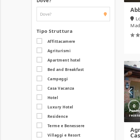
Dove?
Abb
L
Madd
Tipo Struttura
Affittacamere
Agriturismi
Apartment hotel
Bed and Breakfast
Campeggi
Casa Vacanza
Hotel
0
Luxury Hotel
Residence
Terme e Benessere
Agr
Cas
Villaggi e Resort