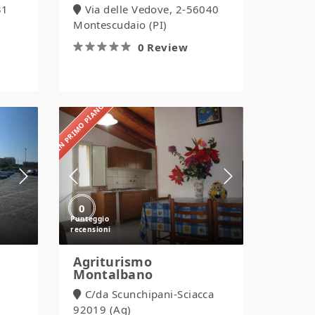
31
Via delle Vedove, 2-56040
Montescudaio (PI)
0 Review
IN PRIMO PIANO
Agriturismo
Montalbano
0
Agriturismo
Montalbano
C/da Scunchipani-Sciacca
92019 (Ag)