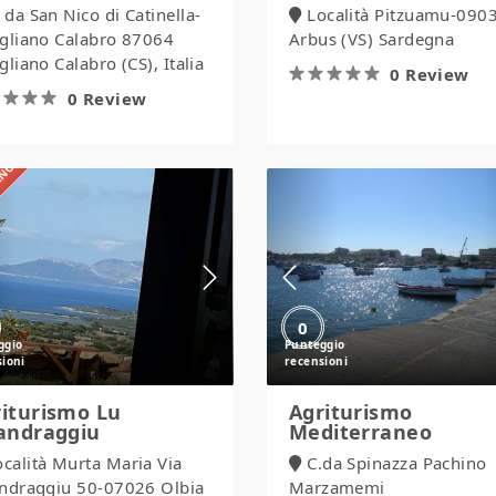
 da San Nico di Catinella-
Località Pitzuamu-090
igliano Calabro 87064
Arbus (VS) Sardegna
gliano Calabro (CS), Italia
0 Review
0 Review
IANO
Agriturismo
Agriturismo
Lu
Mediterraneo
Lisandraggiu
0
iturismo Lu
Agriturismo
andraggiu
Mediterraneo
ocalità Murta Maria Via
C.da Spinazza Pachino
andraggiu 50-07026 Olbia
Marzamemi