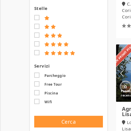
C.
Stelle
Cor
Cori
IN PRIMO P
Servizi
Parcheggio
Free Tour
0
Piscina
Wifi
Agr
Lis
Cerca
L
Lis