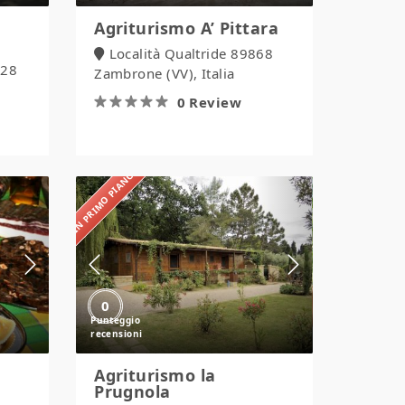
Agriturismo A’ Pittara
Località Qualtride 89868
028
Zambrone (VV), Italia
0 Review
IN PRIMO PIANO
Agriturismo
la
Prugnola
0
Agriturismo la
Prugnola