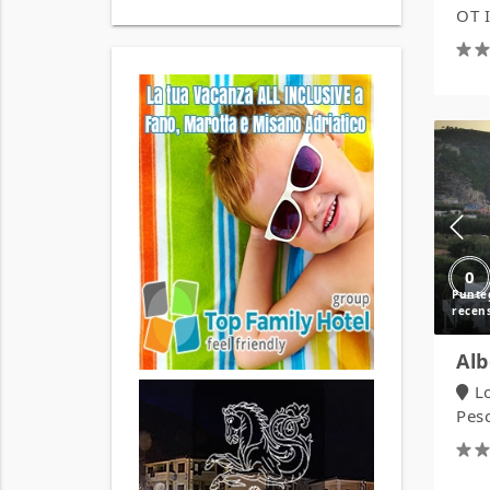
OT I
0
Alb
L
Pesc