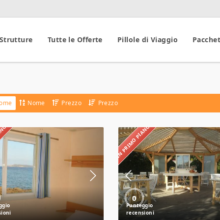
 Strutture
Tutte le Offerte
Pillole di Viaggio
Pacchet
ome
Nome
Prezzo
Prezzo
IANO
IN PRIMO PIANO
Abbatoggia
Agricampeggio
Village
Fontanelle
0