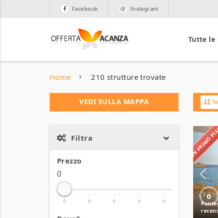
Facebook
Instagram
Tutte le
Home
210 strutture trovate
VEDI SULLA MAPPA
N
IN PRIMO P
Filtra
Prezzo
0
0
0
0
0
0
0