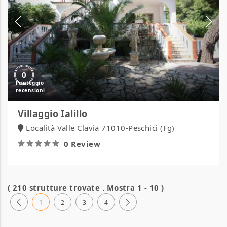
0
Villaggio Ialillo
Località Valle Clavia 71010-Peschici (Fg)
0 Review
( 210 strutture trovate . Mostra 1 - 10 )
1
2
3
4