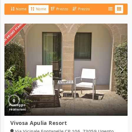
Nome
Nome
Prezzo
Prezzo
IN PRIMO PIANO
Vivosa
Apulia
Resort
0
Vivosa Apulia Resort
Via Vicinale Fontanelle CP 106, 73059 Ugento,