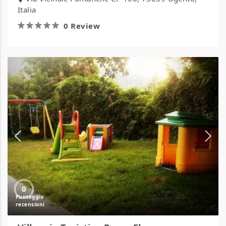
Italia
0 Review
Villaggio
Turistico
Parco
Elena
0