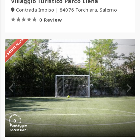
Villaggio Turistico Parco Elena
Contrada Impiso | 84076 Torchiara, Salerno
0 Review
IN PRIMO PIANO
Villaggio
Turistico
Mareblu
0