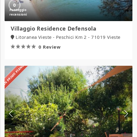
0
Villaggio Residence Defensola
Litoranea Vieste - Peschici Km 2 - 71019 Vieste
0 Review
IN PRIMO PIANO
Villaggio
Residence
Chalet
degli
Ulivi