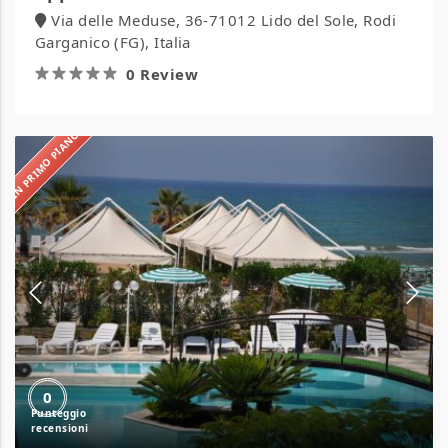
Via delle Meduse, 36-71012 Lido del Sole, Rodi
Garganico (FG), Italia
0 Review
IN PRIMO PIANO
Arianna
Club
Hotel
&
Residence
0