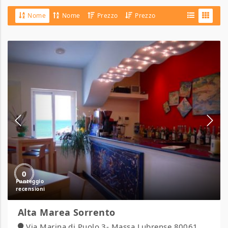
Nome
Nome
Prezzo
Prezzo
Alta
Marea
Sorrento
0
Alta Marea Sorrento
Via Marina di Puolo 3- Massa Lubrense 80061