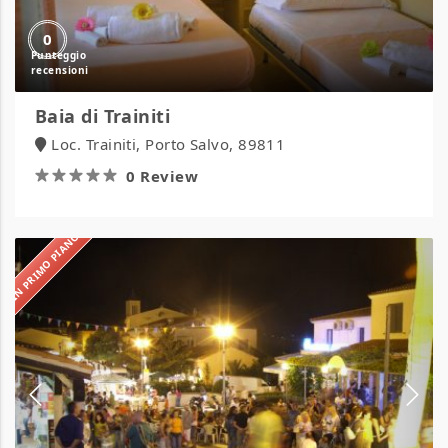
0
Baia di Trainiti
Loc. Trainiti, Porto Salvo, 89811
0 Review
IN PRIMO PIANO
Blu
Sardegna
Vacanze