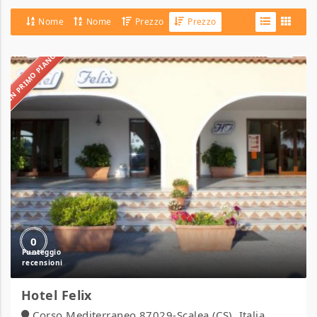
Nome
Nome
Prezzo
Prezzo
IN PRIMO PIANO
Hotel
Felix
0
Hotel Felix
Corso Mediterraneo 87029-Scalea (CS), Italia