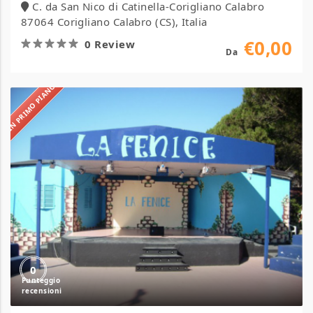
C. da San Nico di Catinella-Corigliano Calabro
87064 Corigliano Calabro (CS), Italia
€0,00
0 Review
Da
IN PRIMO PIANO
Villaggio
La
Fenice
0