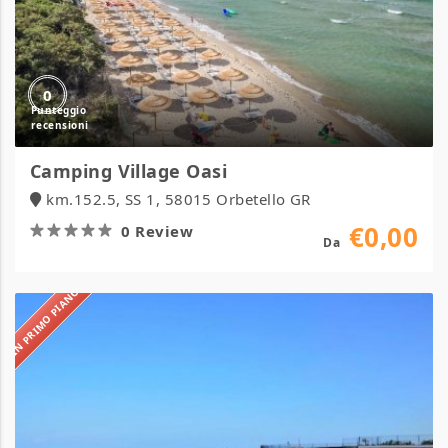
0
Camping Village Oasi
km.152.5, SS 1, 58015 Orbetello GR
€0,00
0 Review
Da
IN PRIMO PIANO
Hotel
delle
Stelle
Beach
Resort