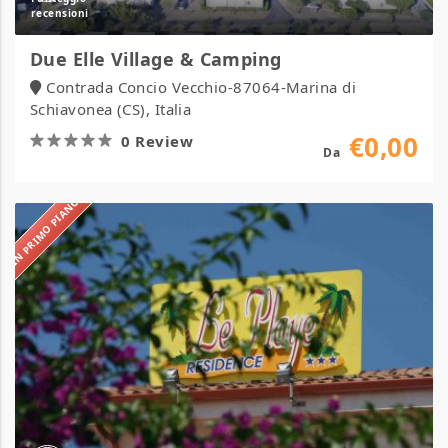
Due Elle Village & Camping
Contrada Concio Vecchio-87064-Marina di
Schiavonea (CS), Italia
€0,00
0 Review
Da
IN PRIMO PIANO
Hotel
Residence
Le
Playe