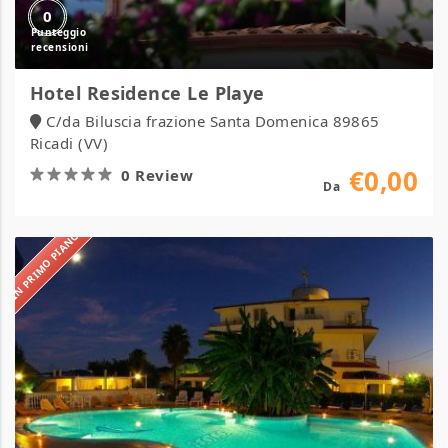
0
Hotel Residence Le Playe
C/da Biluscia frazione Santa Domenica 89865
Ricadi (VV)
€0,00
0 Review
Da
IN PRIMO PIANO
Hotel
Eolo