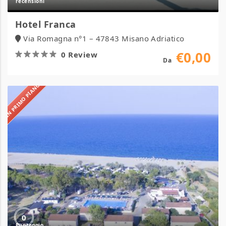
Hotel Franca
Via Romagna n°1 – 47843 Misano Adriatico
€0,00
0 Review
Da
IN PRIMO PIANO
Due
Elle
Village
&
Camping
0