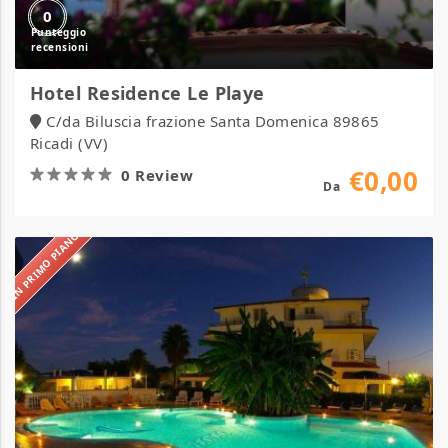
0
Hotel Residence Le Playe
C/da Biluscia frazione Santa Domenica 89865
Ricadi (VV)
€0,00
0 Review
Da
IN PRIMO PIANO
Hotel
Eolo