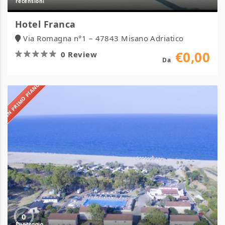
Hotel Franca
Via Romagna n°1 – 47843 Misano Adriatico
€0,00
0 Review
Da
IN PRIMO PIANO
Due
Elle
Village
&
Camping
0