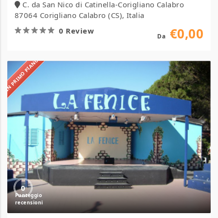
C. da San Nico di Catinella-Corigliano Calabro
87064 Corigliano Calabro (CS), Italia
€0,00
0 Review
Da
IN PRIMO PIANO
Villaggio
La
Fenice
0