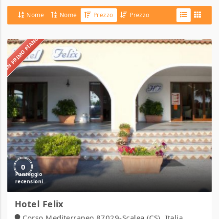
Nome
Nome
Prezzo
Prezzo
IN PRIMO PIANO
Hotel
Felix
0
Hotel Felix
Corso Mediterraneo 87029-Scalea (CS), Italia