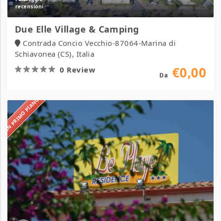
Due Elle Village & Camping
Contrada Concio Vecchio-87064-Marina di
Schiavonea (CS), Italia
€0,00
0 Review
Da
IN PRIMO PIANO
Hotel
Residence
Le
Playe