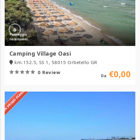
0
Camping Village Oasi
km.152.5, SS 1, 58015 Orbetello GR
€0,00
0 Review
Da
IN PRIMO PIANO
Hotel
delle
Stelle
Beach
Resort