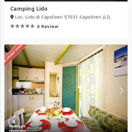
Camping Lido
Loc. Lido di Capoliveri 57031-Capoliveri (LI)
0 Review
IN PRIMO PIANO
Camping
Maremma
Sans
Souci
0