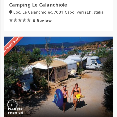
Camping Le Calanchiole
Loc. Le Calanchiole-57031 Capoliveri (LI), Italia
0 Review
IN PRIMO PIANO
Camping
Lido
0