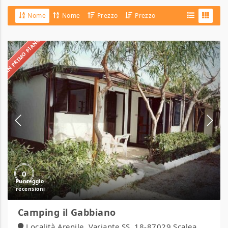
Nome
Nome
Prezzo
Prezzo
IN PRIMO PIANO
Camping
il
Gabbiano
0
Camping il Gabbiano
Località Arenile, Variante SS. 18-87029 Scalea