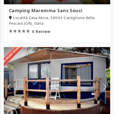
Camping Maremma Sans Souci
Località Casa Mora, 58043-Castiglione della
Pescaia (GR), Italia
0 Review
IN PRIMO PIANO
Camping
S’ena
Arrubia
0