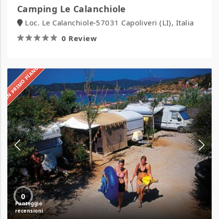
Camping Le Calanchiole
Loc. Le Calanchiole-57031 Capoliveri (LI), Italia
0 Review
IN PRIMO PIANO
Camping
Lido
0