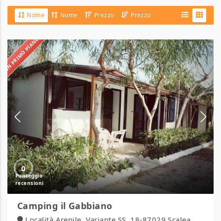
Nome
Nome
Prezzo
Prezzo
IN PRIMO PIANO
Camping
il
Gabbiano
0
Camping il Gabbiano
Località Arenile, Variante SS. 18-87029 Scalea