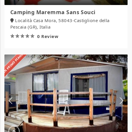
Camping Maremma Sans Souci
Località Casa Mora, 58043-Castiglione della
Pescaia (GR), Italia
0 Review
IN PRIMO PIANO
Camping
S’ena
Arrubia
0