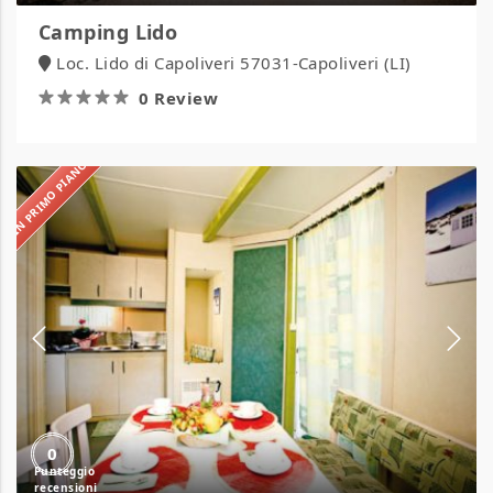
Camping Lido
Loc. Lido di Capoliveri 57031-Capoliveri (LI)
0 Review
IN PRIMO PIANO
Camping
Maremma
Sans
Souci
0