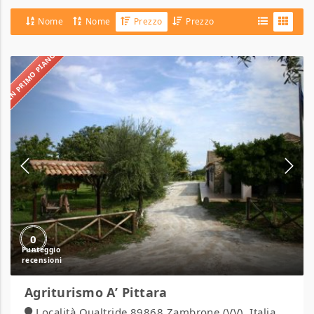
Nome
Nome
Prezzo
Prezzo
IN PRIMO PIANO
Agriturismo
A’
Pittara
0
Agriturismo A’ Pittara
Località Qualtride 89868 Zambrone (VV), Italia