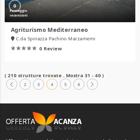
0
Agriturismo Mediterraneo
C.da Spinazza Pachino Marzamemi
0 Review
( 210 strutture trovate . Mostra 31 - 40 )
2
3
4
5
6