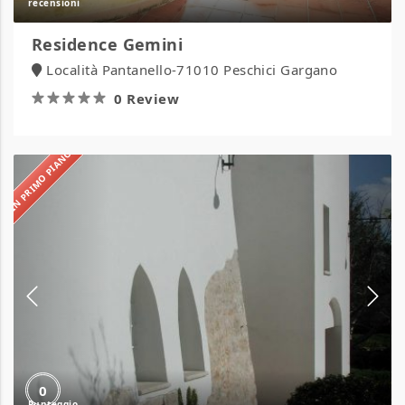
Residence Gemini
Località Pantanello-71010 Peschici Gargano
0 Review
IN PRIMO PIANO
Masseria
Sant’Andrea
0