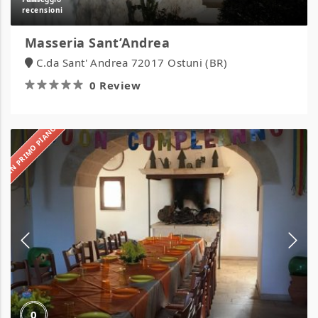
Masseria Sant’Andrea
C.da Sant' Andrea 72017 Ostuni (BR)
0 Review
IN PRIMO PIANO
Masseria
Calderale
0