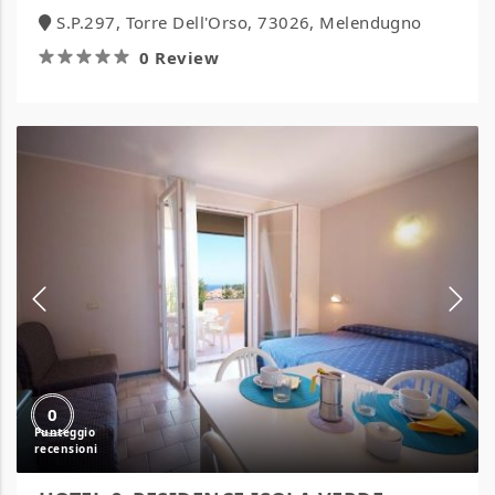
S.P.297, Torre Dell'Orso, 73026, Melendugno
0 Review
HOTEL
&
RESIDENCE
ISOLA
VERDE
0