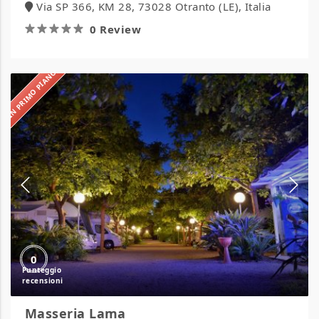
Via SP 366, KM 28, 73028 Otranto (LE), Italia
0 Review
IN PRIMO PIANO
Masseria
Lama
0
Masseria Lama