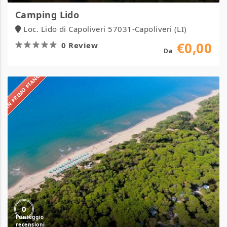
Camping Lido
Loc. Lido di Capoliveri 57031-Capoliveri (LI)
€0,00
0 Review
Da
IN PRIMO PIANO
Camping
Maremma
Sans
Souci
0