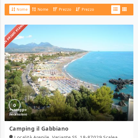
Nome
Nome
Prezzo
Prezzo
IN PRIMO PIANO
Camping
il
Gabbiano
0
Camping il Gabbiano
Località Arenile, Variante SS. 18-87029 Scalea