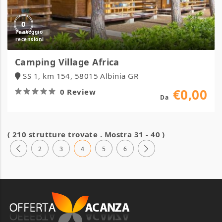
0
Camping Village Africa
SS 1, km 154, 58015 Albinia GR
€0,00
0 Review
Da
( 210 strutture trovate . Mostra 31 - 40 )
2
3
4
5
6