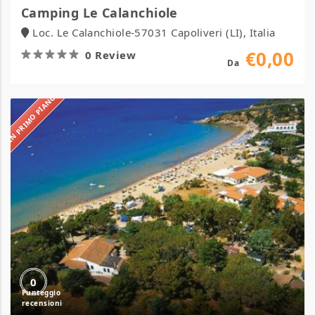
Camping Le Calanchiole
Loc. Le Calanchiole-57031 Capoliveri (LI), Italia
€0,00
0 Review
Da
IN PRIMO PIANO
Camping
Lido
0