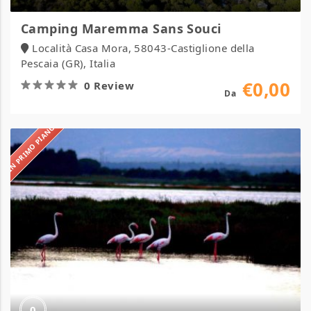
Camping Maremma Sans Souci
Località Casa Mora, 58043-Castiglione della
Pescaia (GR), Italia
€0,00
0 Review
Da
IN PRIMO PIANO
Camping
S’ena
Arrubia
0