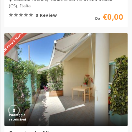
(CS), Italia
€0,00
0 Review
Da
IN PRIMO PIANO
Camping
La
Mimosa
0