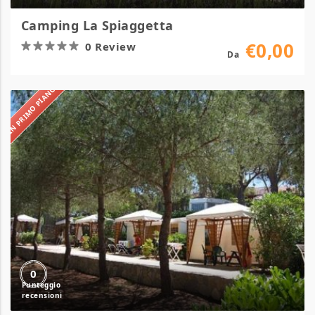
Camping La Spiaggetta
€0,00
0 Review
Da
IN PRIMO PIANO
Camping
Le
Calanchiole
0