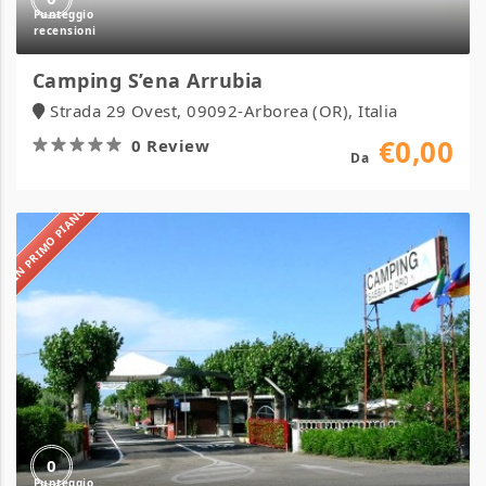
Camping S’ena Arrubia
Strada 29 Ovest, 09092-Arborea (OR), Italia
€0,00
0 Review
Da
IN PRIMO PIANO
Camping
Sabbia
d’Oro
0