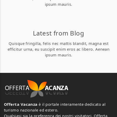
ipsum mauris.
0
0
Abbatoggia Village
Abbatoggia Village
Latest from Blog
Loc. Abbatoggia 07024 La Maddalena
Loc. Abbatoggia 07024 La Maddalena
Quisque fringilla, felis nec mattis blandit, magna est
(OT), Italia
(OT), Italia
efficitur urna, eu suscipit enim eros ac libero. Aenean
0 Review
0 Review
ipsum mauris.
Appartamenti
Appartamenti
e
e
ville
ville
Zim
Zim
Offerta Vacanza
è il portale interamente dedicato al
turismo nazionale ed estero.
Qualsiasi sia la preferenza dei nostri visitatori, Offerta