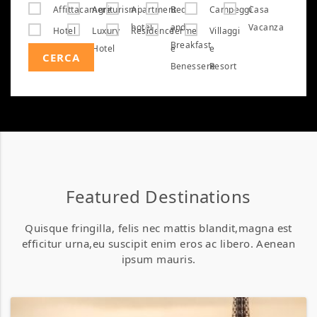
Affittacamere
Agriturismi
Apartment
Bed
Campeggi
Casa
hotel
and
Vacanza
Hotel
Luxury
Residence
Terme
Villaggi
Breakfast
Hotel
e
e
CERCA
Benessere
Resort
Featured Destinations
Quisque fringilla, felis nec mattis blandit,magna est
efficitur urna,eu suscipit enim eros ac libero. Aenean
ipsum mauris.