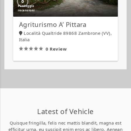
0
Agriturismo A’ Pittara
Località Qualtride 89868 Zambrone (VV),
Italia
0 Review
IN PRIMO PIANO
IN PRIMO PIANO
Abbatoggia
Abbatoggia
Village
Village
Latest of Vehicle
Quisque fringilla, felis nec mattis blandit, magna est
efficitur urna, eu suscipit enim eros ac libero. Aenean