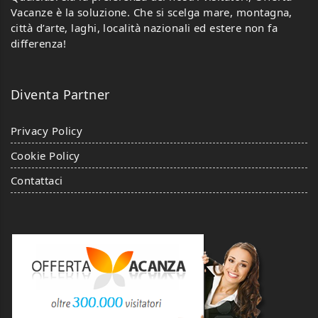
Vacanze è la soluzione. Che si scelga mare, montagna,
0
0
città d’arte, laghi, località nazionali ed estere non fa
differenza!
Appartamenti e ville Zim
Appartamenti e ville Zim
Diventa Partner
Via delle Meduse, 36-71012 Lido del
Via delle Meduse, 36-71012 Lido del
Sole, Rodi Garganico (FG), Italia
Sole, Rodi Garganico (FG), Italia
Privacy Policy
0 Review
0 Review
Cookie Policy
Contattaci
IN PRIMO PIANO
IN PRIMO PIANO
Agricampeggio
Agricampeggio
Fontanelle
Fontanelle