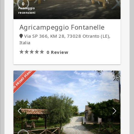
0
Agricampeggio Fontanelle
Via SP 366, KM 28, 73028 Otranto (LE),
Italia
0 Review
IN PRIMO PIANO
Agriturismo
A’
Pittara