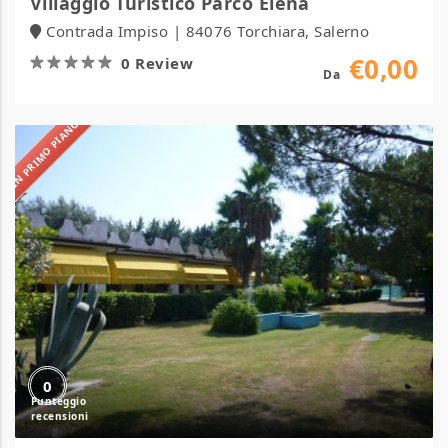
Villaggio Turistico Parco Elena
Contrada Impiso | 84076 Torchiara, Salerno
€0,00
0 Review
Da
IN PRIMO PIANO
Villaggio
Turistico
Mareblu
0