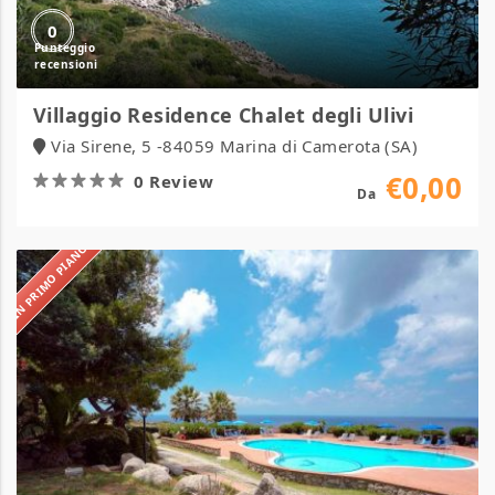
0
Villaggio Residence Chalet degli Ulivi
Via Sirene, 5 -84059 Marina di Camerota (SA)
€0,00
0 Review
Da
IN PRIMO PIANO
Villaggio
Paradiso
del
Sub