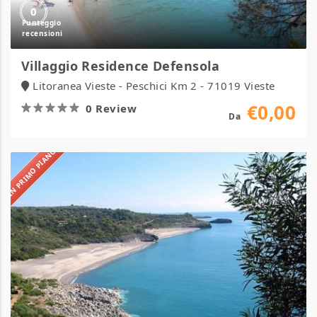
0
Villaggio Residence Defensola
Litoranea Vieste - Peschici Km 2 - 71019 Vieste
€0,00
0 Review
Da
IN PRIMO PIANO
Villaggio
Residence
Chalet
degli
Ulivi