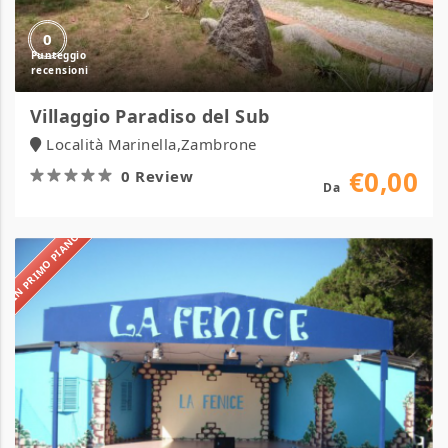
0
Villaggio Paradiso del Sub
Località Marinella,Zambrone
€0,00
0 Review
Da
IN PRIMO PIANO
Villaggio
La
Fenice