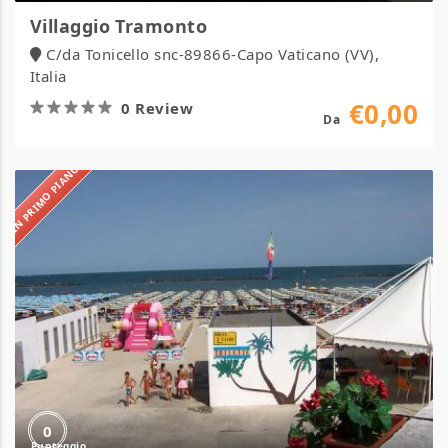
Villaggio Tramonto
C/da Tonicello snc-89866-Capo Vaticano (VV),
Italia
€0,00
0 Review
Da
IN PRIMO PIANO
Villaggio
Samoa
0