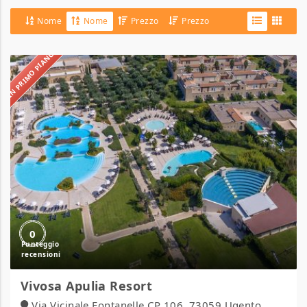
Nome
Nome
Prezzo
Prezzo
IN PRIMO PIANO
Vivosa
Apulia
Resort
0
Vivosa Apulia Resort
Via Vicinale Fontanelle CP 106, 73059 Ugento,