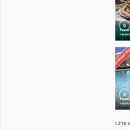
0
IN PRIMO P
0
( 210 