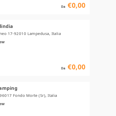
€0,00
Da
dindia
aneo 17-92010 Lampedusa, Italia
iew
€0,00
Da
Camping
96017 Fondo Morte (Sr), Italia
iew