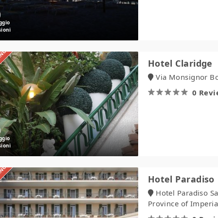
IANO
Hotel
Hotel Claridge
Claridge
Via Monsignor Boc
0 Rev
IANO
Hotel
Hotel Paradiso
Paradiso
Hotel Paradiso S
Province of Imperia,