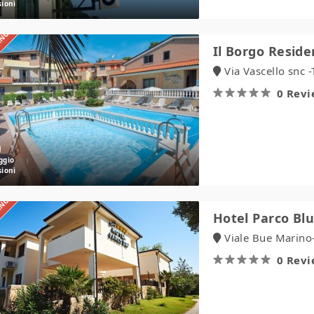
IANO
Il
Il Borgo Resid
Borgo
Via Vascello snc 
Residence
0 Rev
IANO
Hotel
Hotel Parco Bl
Parco
Viale Bue Marino
Blu
0 Rev