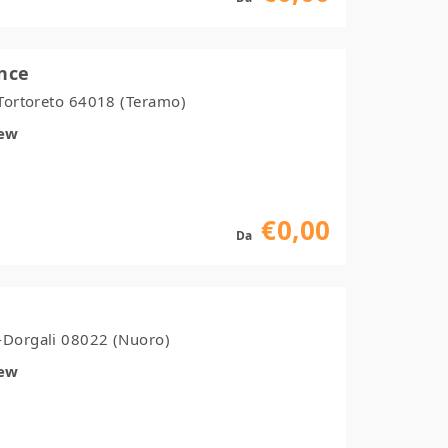
ence
-Tortoreto 64018 (Teramo)
iew
€0,00
Da
u
-Dorgali 08022 (Nuoro)
iew