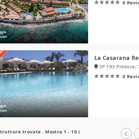
Club
0 Rev
IANO
La
La Casarana Re
Casarana
SP 193 Presicce, 
Resort
&
0 Rev
Spa
strutture trovate . Mostra 1 - 10 )