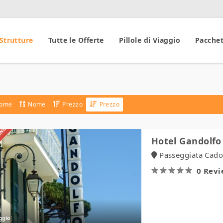
 Strutture
Tutte le Offerte
Pillole di Viaggio
Pacchet
ome
Nome
Prezzo
Prezzo
IANO
Hotel
Hotel Gandolfo
Gandolfo
Passeggiata Cador
0 Rev