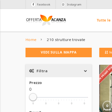
Facebook
Instagram
Tutte le
Home
210 strutture trovate
VEDI SULLA MAPPA
N
IN PRIMO P
Filtra
Prezzo
0
0
0
0
0
0
0