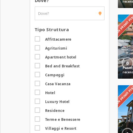
Dove?
IN PRIMO P
Tipo Struttura
Affittacamere
Agriturismi
Apartment hotel
0
Bed and Breakfast
Campeggi
Casa Vacanza
IN PRIMO P
Hotel
Luxury Hotel
Residence
Terme e Benessere
Villaggi e Resort