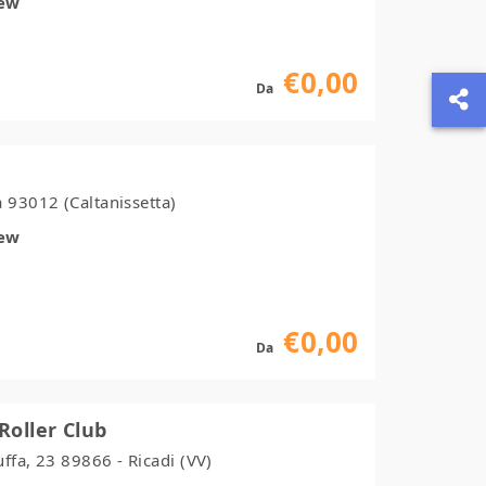
iew
€0,00
Da
 93012 (Caltanissetta)
iew
€0,00
Da
Roller Club
ffa, 23 89866 - Ricadi (VV)