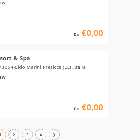
iew
€0,00
Da
sort & Spa
73054-Lido Marini Presicce (LE), Italia
iew
€0,00
Da
1
2
3
4