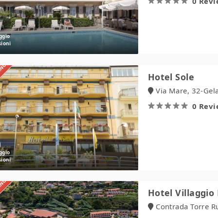
0 Rev
IANO
Hotel
Hotel Sole
Sole
Via Mare, 32-Gela
0 Rev
IANO
Hotel
Hotel Villaggio 
Villaggio
Contrada Torre Ru
Roller