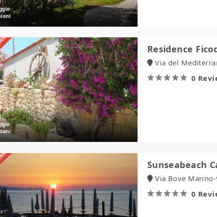
IANO
Residence
Residence Fico
Ficodindia
Via del Mediterr
0 Rev
IANO
Sunseabeach
Sunseabeach 
Camping
Via Bove Marino-
0 Rev