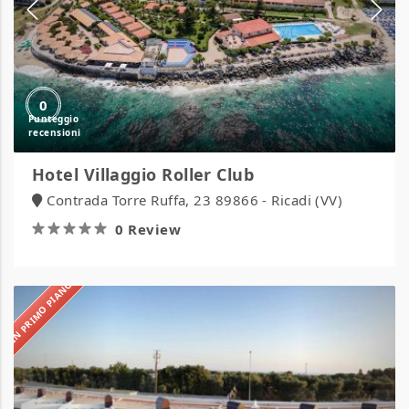
0
Hotel Villaggio Roller Club
Contrada Torre Ruffa, 23 89866 - Ricadi (VV)
0 Review
IN PRIMO PIANO
La
Casarana
Resort
&
Spa