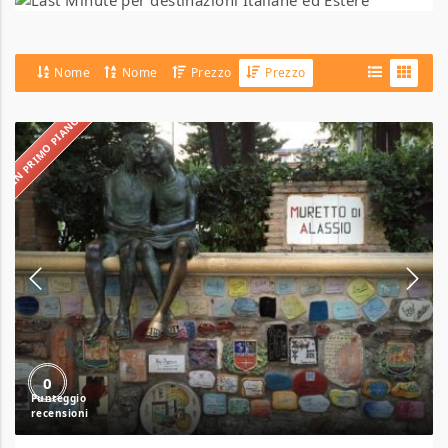
Nome
Nome
Prezzo
Prezzo
IN PRIMO PIANO
Hotel
Gandolfo
0