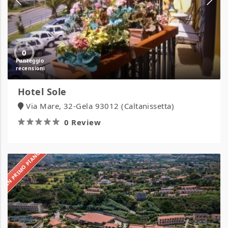
0
Hotel Sole
Via Mare, 32-Gela 93012 (Caltanissetta)
0 Review
IN PRIMO PIANO
Hotel
Villaggio
Roller
Club