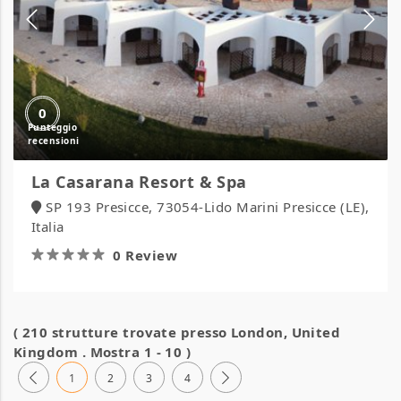
0
La Casarana Resort & Spa
SP 193 Presicce, 73054-Lido Marini Presicce (LE),
Italia
0 Review
( 210 strutture trovate presso
London, United
Kingdom
. Mostra 1 - 10 )
1
2
3
4