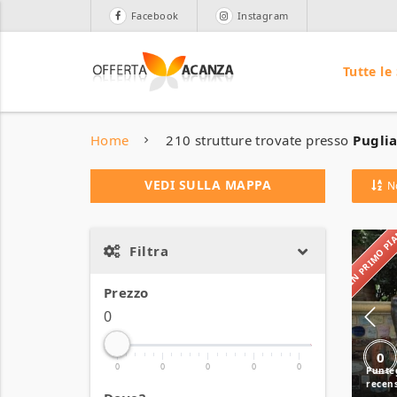
Facebook
Instagram
Tutte le
Home
210 strutture trovate presso
Puglia
VEDI SULLA MAPPA
N
IN PRIMO P
Filtra
Prezzo
0
0
0
0
0
0
0