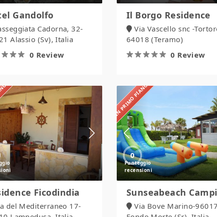
el Gandolfo
Il Borgo Residence
asseggiata Cadorna, 32-
Via Vascello snc -Torto
1 Alassio (Sv), Italia
64018 (Teramo)
0 Review
0 Review
IANO
IN PRIMO PIANO
Residence
Sunseabeach
Ficodindia
Camping
0
idence Ficodindia
Sunseabeach Camp
ia del Mediterraneo 17-
Via Bove Marino-9601
10 Lampedusa, Italia
Fondo Morte (Sr), Italia