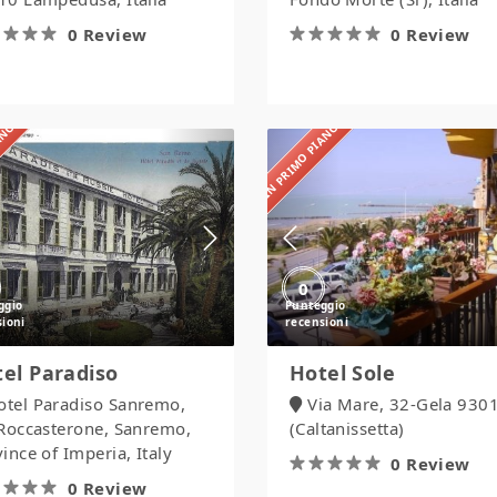
0 Review
0 Review
IANO
IN PRIMO PIANO
Hotel
Hotel
Paradiso
Sole
0
el Paradiso
Hotel Sole
otel Paradiso Sanremo,
Via Mare, 32-Gela 930
 Roccasterone, Sanremo,
(Caltanissetta)
ince of Imperia, Italy
0 Review
0 Review