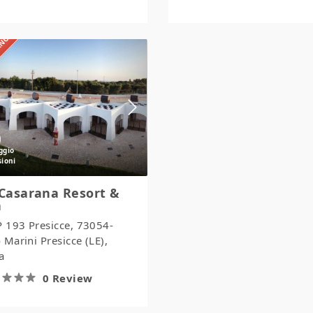
IANO
La
Casarana
Resort
&
Spa
Casarana Resort &
a
P 193 Presicce, 73054-
 Marini Presicce (LE),
ia
0 Review