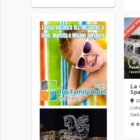
IN PRIMO P
0
La 
Sp
S
Lido
Ital