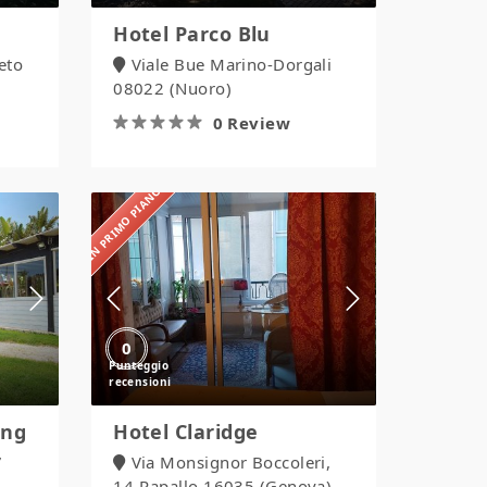
Hotel Parco Blu
reto
Viale Bue Marino-Dorgali
08022 (Nuoro)
0 Review
IN PRIMO PIANO
Hotel
Claridge
0
ing
Hotel Claridge
7
Via Monsignor Boccoleri,
14-Rapallo 16035 (Genova),