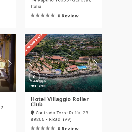
Italia
0 Review
IN PRIMO PIANO
Hotel
Villaggio
Roller
Club
0
Hotel Villaggio Roller
Club
12
Contrada Torre Ruffa, 23
89866 - Ricadi (VV)
0 Review