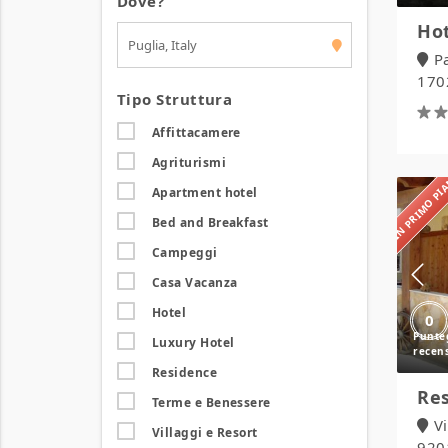
Dove?
Hot
P
1702
Tipo Struttura
Affittacamere
Agriturismi
IN PRIMO P
Apartment hotel
Bed and Breakfast
Campeggi
Casa Vacanza
Hotel
0
Luxury Hotel
Residence
Res
Terme e Benessere
V
Villaggi e Resort
920