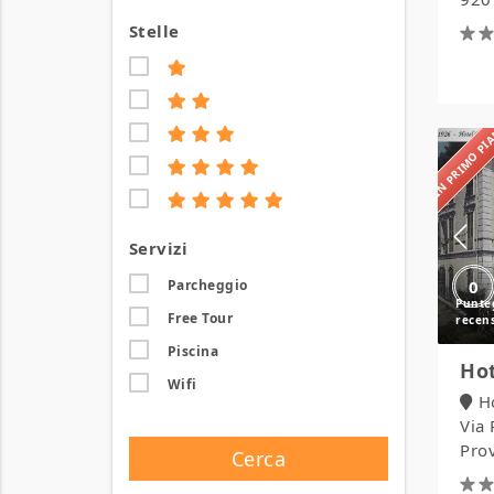
Stelle
IN PRIMO P
Servizi
0
Parcheggio
Free Tour
Piscina
Hot
Wifi
H
Via
Prov
Cerca