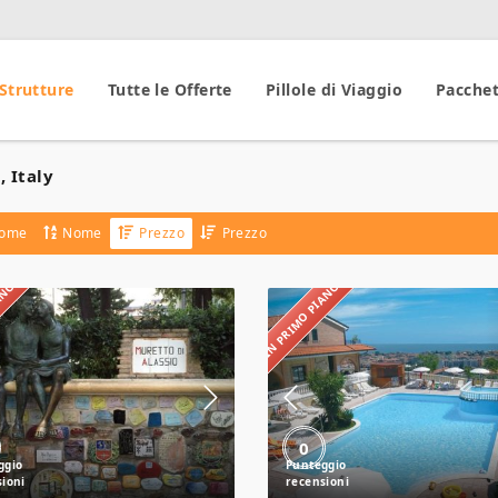
 Strutture
Tutte le Offerte
Pillole di Viaggio
Pacchet
, Italy
ome
Nome
Prezzo
Prezzo
IANO
IN PRIMO PIANO
Hotel
Il
Gandolfo
Borgo
Residence
0