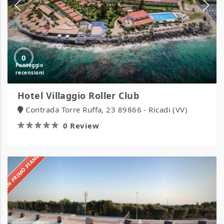
0
Hotel Villaggio Roller Club
Contrada Torre Ruffa, 23 89866 - Ricadi (VV)
0 Review
IN PRIMO PIANO
La
Casarana
Resort
&
Spa