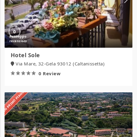
0
Hotel Sole
Via Mare, 32-Gela 93012 (Caltanissetta)
0 Review
IN PRIMO PIANO
Hotel
Villaggio
Roller
Club