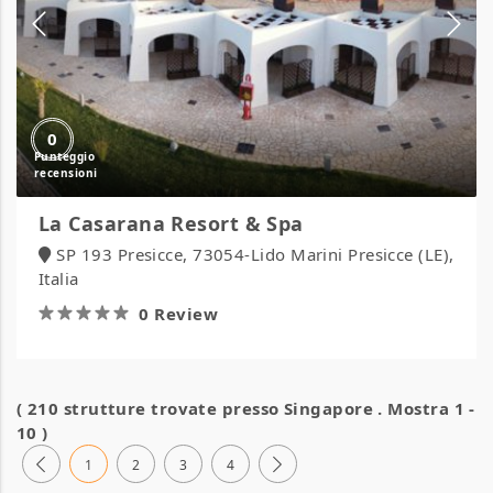
0
La Casarana Resort & Spa
SP 193 Presicce, 73054-Lido Marini Presicce (LE),
Italia
0 Review
( 210 strutture trovate presso
Singapore
. Mostra 1 -
10 )
1
2
3
4