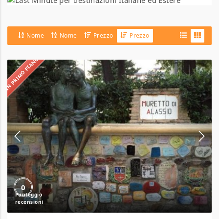
Nome
Nome
Prezzo
Prezzo
IN PRIMO PIANO
Hotel
Gandolfo
0