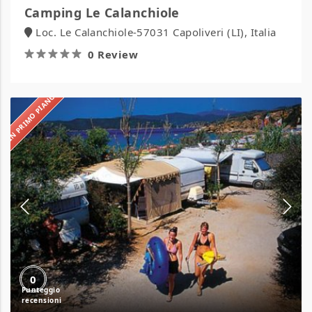
Camping Le Calanchiole
Loc. Le Calanchiole-57031 Capoliveri (LI), Italia
0 Review
IN PRIMO PIANO
Camping
Lido
0