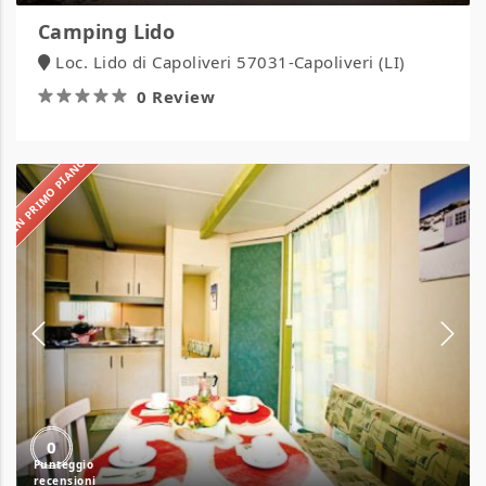
Camping Lido
Loc. Lido di Capoliveri 57031-Capoliveri (LI)
0 Review
IN PRIMO PIANO
Camping
Maremma
Sans
Souci
0