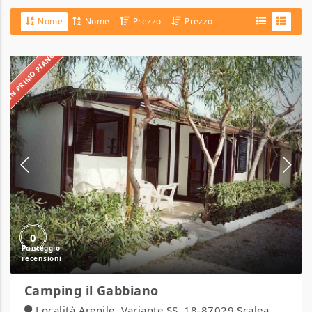
Nome
Nome
Prezzo
Prezzo
IN PRIMO PIANO
Camping
il
Gabbiano
0
Camping il Gabbiano
Località Arenile, Variante SS. 18-87029 Scalea