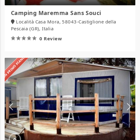
Camping Maremma Sans Souci
Località Casa Mora, 58043-Castiglione della
Pescaia (GR), Italia
0 Review
IN PRIMO PIANO
Camping
S’ena
Arrubia
0