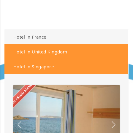
Quisque fringilla, felis nec mattis blandit, magna est
efficitur urna, eu suscipit enim eros ac libero. Aenean
ipsum mauris.
Hotel in France
Hotel in United Kingdom
Hotel in Singapore
IN PRIMO PIANO
Abbatoggia
Village