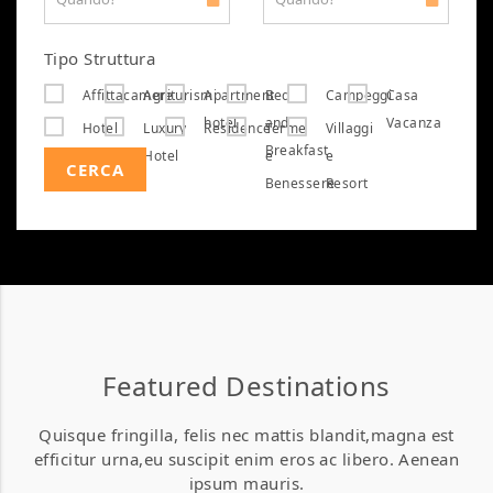
Tipo Struttura
Affittacamere
Agriturismi
Apartment
Bed
Campeggi
Casa
hotel
and
Vacanza
Hotel
Luxury
Residence
Terme
Villaggi
Breakfast
Hotel
e
e
CERCA
Benessere
Resort
Featured Destinations
Quisque fringilla, felis nec mattis blandit,magna est
efficitur urna,eu suscipit enim eros ac libero. Aenean
ipsum mauris.