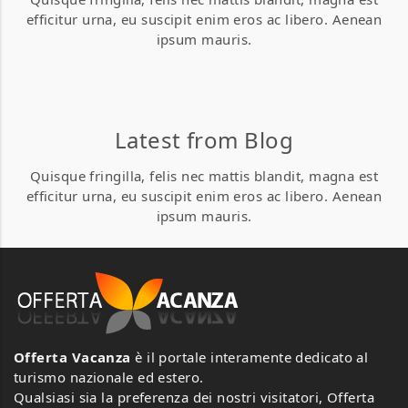
efficitur urna, eu suscipit enim eros ac libero. Aenean
ipsum mauris.
0
0
Abbatoggia Village
Abbatoggia Village
Latest from Blog
Loc. Abbatoggia 07024 La Maddalena
Loc. Abbatoggia 07024 La Maddalena
Quisque fringilla, felis nec mattis blandit, magna est
(OT), Italia
(OT), Italia
efficitur urna, eu suscipit enim eros ac libero. Aenean
0 Review
0 Review
ipsum mauris.
Appartamenti
Appartamenti
e
e
ville
ville
Zim
Zim
Offerta Vacanza
è il portale interamente dedicato al
turismo nazionale ed estero.
Qualsiasi sia la preferenza dei nostri visitatori, Offerta