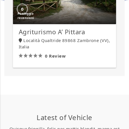
0
Agriturismo A’ Pittara
Località Qualtride 89868 Zambrone (VV),
Italia
0 Review
IN PRIMO PIANO
IN PRIMO PIANO
Abbatoggia
Abbatoggia
Village
Village
Latest of Vehicle
Quisque fringilla, felis nec mattis blandit, magna est