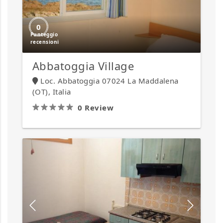
0
Abbatoggia Village
Loc. Abbatoggia 07024 La Maddalena
(OT), Italia
0 Review
Appartamenti
e
ville
Zim