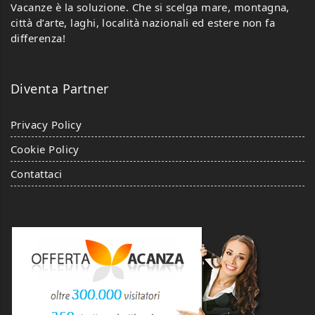
Vacanze è la soluzione. Che si scelga mare, montagna,
città d’arte, laghi, località nazionali ed estere non fa
differenza!
0
0
Diventa Partner
Appartamenti e ville Zim
Appartamenti e ville Zim
Via delle Meduse, 36-71012 Lido del
Via delle Meduse, 36-71012 Lido del
Privacy Policy
Sole, Rodi Garganico (FG), Italia
Sole, Rodi Garganico (FG), Italia
Cookie Policy
0 Review
0 Review
Contattaci
IN PRIMO PIANO
IN PRIMO PIANO
Agricampeggio
Agricampeggio
Fontanelle
Fontanelle