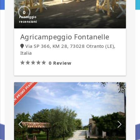
0
Agricampeggio Fontanelle
Via SP 366, KM 28, 73028 Otranto (LE),
Italia
0 Review
IN PRIMO PIANO
Agriturismo
A’
Pittara