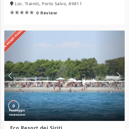
Loc. Trainiti, Porto Salvo, 89811
0 Review
IN PRIMO PIANO
Eco
Resort
dei
Siriti
0
Eco Resort dei Siriti