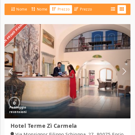
Nome
Nome
Prezzo
Prezzo
IN PRIMO PIANO
Hotel
Terme
Zì
Carmela
0
Hotel Terme Zì Carmela
Via Monsignor Filippo Schioppa, 27, 80075 Forio