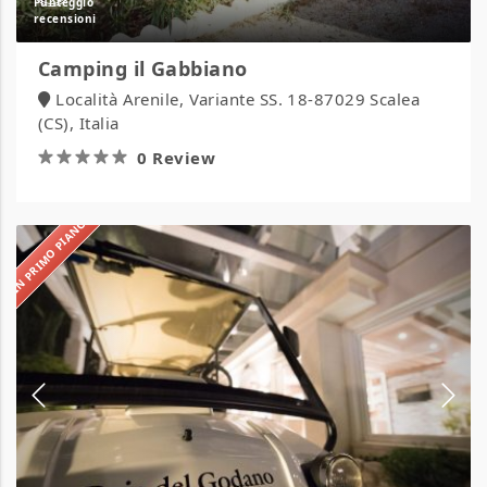
Camping il Gabbiano
Località Arenile, Variante SS. 18-87029 Scalea
(CS), Italia
0 Review
IN PRIMO PIANO
Villaggio
Hotel
Baia
del
Godano