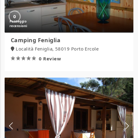
0
Camping Feniglia
Località Feniglia, 58019 Porto Ercole
0 Review
Villaggio
Cala
di
Luna